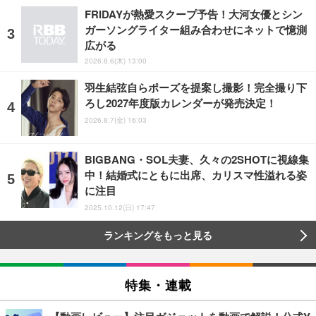
FRIDAYが熱愛スクープ予告！大河女優とシン
ガーソングライター組み合わせにネットで憶測
広がる
2026.8.6(木) 13:00
羽生結弦自らポーズを提案し撮影！完全撮り下
ろし2027年度版カレンダーが発売決定！
2026.8.7(金) 16:03
BIGBANG・SOL夫妻、久々の2SHOTに視線集
中！結婚式にともに出席、カリスマ性溢れる姿
に注目
2025.10.12(日) 17:47
ランキングをもっと見る
特集・連載