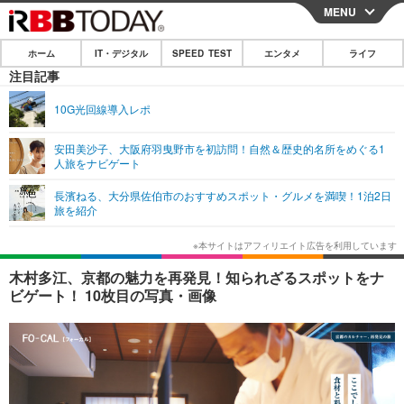
MENU
CLOSE
ホーム
IT・デジタル
SPEED TEST
エンタメ
ライフ
ホーム
注目記事
IT・デジタル
10G光回線導入レポ
IT・デジタルTOP
スマートフォン
SPEED TEST
安田美沙子、大阪府羽曳野市を初訪問！自然＆歴史的名所をめぐる1
人旅をナビゲート
ネタ
ガジェット・ツール
エンタメ
長濱ねる、大分県佐伯市のおすすめスポット・グルメを満喫！1泊2日
ショッピング
その他
旅を紹介
エンタメTOP
映画・ドラマ
ライフ
韓流・K-POP
韓国・芸能
ライフTOP
グルメ
リリース一覧
木村多江、京都の魅力を再発見！知られざるスポットをナ
音楽
スポーツ
ペット
ショッピング
ビゲート！ 10枚目の写真・画像
プッシュ通知の停止方法
グラビア
ブログ
その他
ショッピング
その他