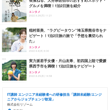
長濱ねる、大分県佐伯市のおすすめスポット・
グルメを満喫！1泊2日旅を紹介
エンタメ
2022.9.26(月) 11:21
稲村亜美、“ラグビータウン”埼玉県熊谷市をナ
ビゲート！1泊2日旅の旅で「予想を裏切られ
た」
エンタメ
2022.9.8(木) 6:30
実力派若手女優・片山友希、初四国上陸で愛媛
県西予市を満喫！1泊2日旅をナビゲート
エンタメ
2022.8.25(木) 14:58
IT講師 エンジニア未経験者への研修担当「講師未経験/エンジ
ニアからジョブチェンジ歓迎」
株式会社リゾーム