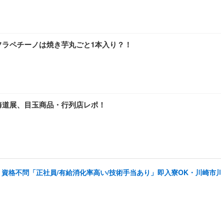
フラペチーノは焼き芋丸ごと1本入り？！
海道展、目玉商品・行列店レポ！
資格不問「正社員/有給消化率高い/技術手当あり」即入寮OK・川崎市