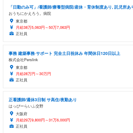
「日勤のみ可」/看護師/療養型病院/産休・育休制度あり, 託児所あ
おうちにかえろう。病院
東京都
月給38万5,063円～50万7,063円
正社員
事務 建築事務·サポート 完全土日祝休み 年間休日120日以上
株式会社Perslink
東京都
月給28万円～30万円
正社員
正看護師/週休3日制 サ高住/夜勤あり
はっぴーらいふ交野
大阪府
月給29万9,800円～31万6,000円
正社員