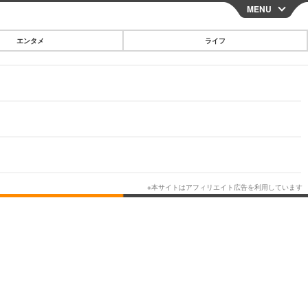
MENU
CLOSE
エンタメ
ライフ
スマートフォン
ガジェット・ツール
その他
映画・ドラマ
韓国・芸能
グルメ
スポーツ
ショッピング
ブログ
その他