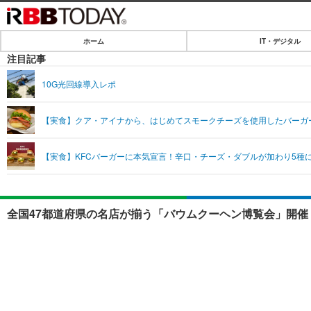
ホーム
IT・デジタル
ホーム
注目記事
IT・デジタル
10G光回線導入レポ
IT・デジタルTOP
SPEED TEST
【実食】クア・アイナから、はじめてスモークチーズを使用したバーガ
ネタ
エンタメ
【実食】KFCバーガーに本気宣言！辛口・チーズ・ダブルが加わり5種
ショッピング
エンタメTOP
ライフ
韓流・K-POP
ライフTOP
リリース一覧
全国47都道府県の名店が揃う「バウムクーヘン博覧会」開催 
音楽
ペット
プッシュ通知の停止方法
グラビア
その他
ショッピング