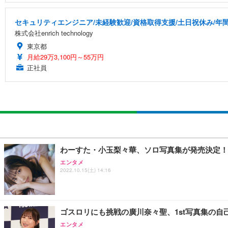
セキュリティエンジニア/未経験歓迎/資格取得支援/土日祝休み/年間
株式会社enrich technology
東京都
月給29万3,100円～55万円
正社員
わーすた・小玉梨々華、ソロ写真集が発売決定！
エンタメ
2022.10.15(土) 14:16
ゴスロリにも挑戦の廣川奈々聖、1st写真集の自己
エンタメ