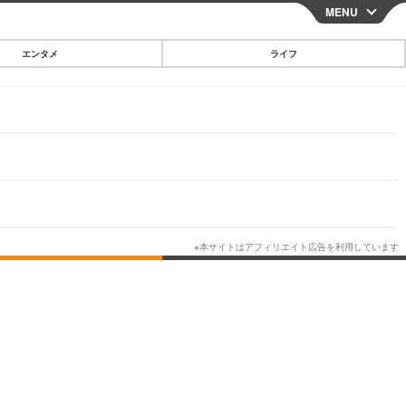
MENU
CLOSE
エンタメ
ライフ
スマートフォン
ガジェット・ツール
その他
映画・ドラマ
韓国・芸能
グルメ
スポーツ
ショッピング
ブログ
その他