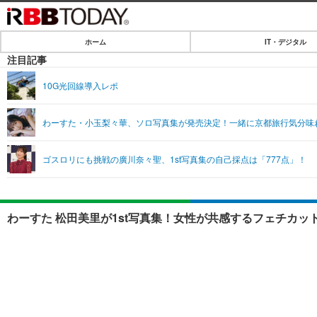
ホーム
IT・デジタル
ホーム
注目記事
IT・デジタル
10G光回線導入レポ
IT・デジタルTOP
SPEED TEST
わーすた・小玉梨々華、ソロ写真集が発売決定！一緒に京都旅行気分味
ネタ
エンタメ
ゴスロリにも挑戦の廣川奈々聖、1st写真集の自己採点は「777点」！
ショッピング
エンタメTOP
ライフ
韓流・K-POP
ライフTOP
リリース一覧
わーすた 松田美里が1st写真集！女性が共感するフェチカッ
音楽
ペット
プッシュ通知の停止方法
グラビア
その他
ショッピング