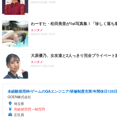
2022.9.23(金) 19:29
わーすた・松田美里が1st写真集！「珍しく落ち
エンタメ
2022.9.14(水) 15:21
大原優乃、女友達と2人っきり完全プライベート
エンタメ
2022.8.17(水) 5:30
未経験採用枠/ゲームのQAエンジニア/研修制度充実/年間休日125
GOEN株式会社
埼玉県
月給30万円～50万円
正社員