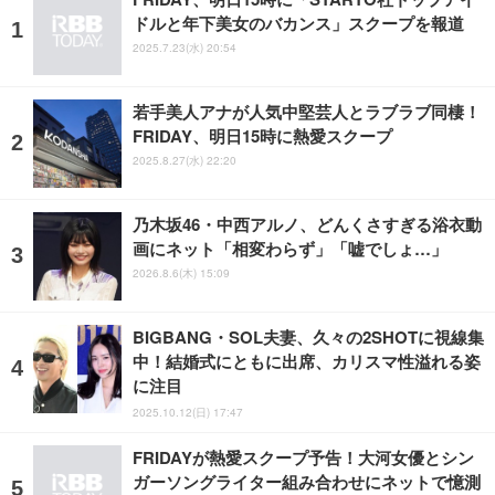
ドルと年下美女のバカンス」スクープを報道
2025.7.23(水) 20:54
若手美人アナが人気中堅芸人とラブラブ同棲！
FRIDAY、明日15時に熱愛スクープ
2025.8.27(水) 22:20
乃木坂46・中西アルノ、どんくさすぎる浴衣動
画にネット「相変わらず」「嘘でしょ…」
2026.8.6(木) 15:09
BIGBANG・SOL夫妻、久々の2SHOTに視線集
中！結婚式にともに出席、カリスマ性溢れる姿
に注目
2025.10.12(日) 17:47
FRIDAYが熱愛スクープ予告！大河女優とシン
ガーソングライター組み合わせにネットで憶測