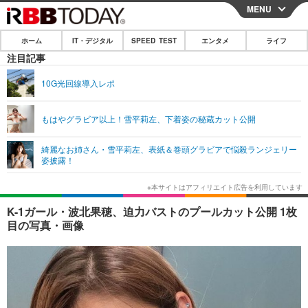
MENU
CLOSE
ホーム
IT・デジタル
SPEED TEST
エンタメ
ライフ
ホーム
注目記事
IT・デジタル
10G光回線導入レポ
IT・デジタルTOP
スマートフォン
SPEED TEST
もはやグラビア以上！雪平莉左、下着姿の秘蔵カット公開
ネタ
ガジェット・ツール
エンタメ
綺麗なお姉さん・雪平莉左、表紙＆巻頭グラビアで悩殺ランジェリー
ショッピング
その他
姿披露！
エンタメTOP
映画・ドラマ
ライフ
韓流・K-POP
韓国・芸能
ライフTOP
グルメ
リリース一覧
K-1ガール・波北果穂、迫力バストのプールカット公開 1枚
音楽
スポーツ
ペット
ショッピング
目の写真・画像
プッシュ通知の停止方法
グラビア
ブログ
その他
ショッピング
その他