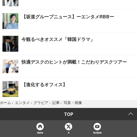
【坂道グループニュース】ーエンタメRBBー
今観るべきオススメ「韓国ドラマ」
快適デスクのヒントが満載！こだわりデスクツアー
【進化するオフィス】
写真・画像
ホーム
›
エンタメ
›
グラビア
›
記事
›
TOP
Home
X
YouTube