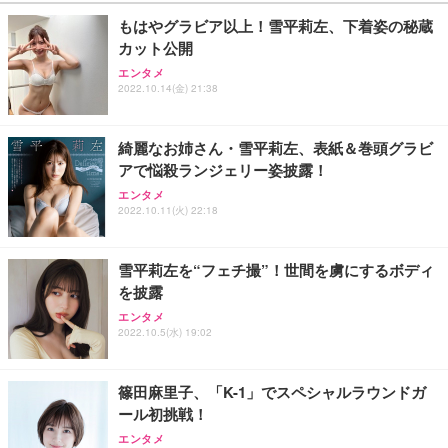
もはやグラビア以上！雪平莉左、下着姿の秘蔵
カット公開
エンタメ
2022.10.14(金) 21:38
綺麗なお姉さん・雪平莉左、表紙＆巻頭グラビ
アで悩殺ランジェリー姿披露！
エンタメ
2022.10.11(火) 22:18
雪平莉左を“フェチ撮”！世間を虜にするボディ
を披露
エンタメ
2022.10.5(水) 19:02
篠田麻里子、「K-1」でスペシャルラウンドガ
ール初挑戦！
エンタメ