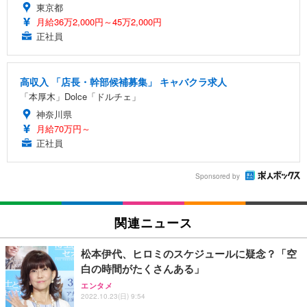
東京都
月給36万2,000円～45万2,000円
正社員
高収入 「店長・幹部候補募集」 キャバクラ求人
「本厚木」Dolce「ドルチェ」
神奈川県
月給70万円～
正社員
Sponsored by
関連ニュース
松本伊代、ヒロミのスケジュールに疑念？「空
白の時間がたくさんある」
エンタメ
2022.10.23(日) 9:54