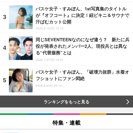
バスケ女子・すみぽん、1st写真集のタイトル
が『オフコート』に決定！紐ビキニ＆サウナで
汗ばむカット公開
2026.8.10(月) 12:12
同じSEVENTEENなのになぜ違う？ 新たに兵
役が発表されたメンバー2人、現役兵とは異な
る“代替服務”とは
2026.7.27(月) 12:47
バスケ女子・すみぽん、「破壊力抜群」水着オ
フショットにファン悶絶
2026.8.6(木) 20:18
ランキングをもっと見る
特集・連載