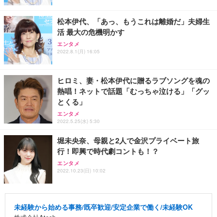
松本伊代、「あっ、もうこれは離婚だ」夫婦生
活 最大の危機明かす
エンタメ
2022.8.1(月) 16:05
ヒロミ、妻・松本伊代に贈るラブソングを魂の
熱唱！ネットで話題「むっちゃ泣ける」「グッ
とくる」
エンタメ
2022.5.25(水) 5:30
堀未央奈、母親と2人で金沢プライベート旅
行！即興で時代劇コントも！？
エンタメ
2022.10.23(日) 10:02
未経験から始める事務/既卒歓迎/安定企業で働く/未経験OK