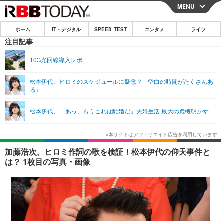
MENU
CLOSE
ホーム
IT・デジタル
SPEED TEST
エンタメ
ライフ
ホーム
注目記事
IT・デジタル
10G光回線導入レポ
IT・デジタルTOP
スマートフォン
SPEED TEST
松本伊代、ヒロミのスケジュールに疑念？「空白の時間がたくさんあ
る」
ネタ
ガジェット・ツール
エンタメ
松本伊代、「あっ、もうこれは離婚だ」夫婦生活 最大の危機明かす
ショッピング
その他
エンタメTOP
映画・ドラマ
ライフ
韓流・K-POP
韓国・芸能
ライフTOP
グルメ
リリース一覧
加藤浩次、ヒロミ作詞の歌を検証！松本伊代の仰天事件と
音楽
スポーツ
ペット
ショッピング
は？ 1枚目の写真・画像
プッシュ通知の停止方法
グラビア
ブログ
その他
ショッピング
その他