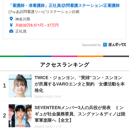
「看護師・准看護師」正社員/訪問看護ステーション/正看護師
ぴゅあ訪問看護リハビリステーション白根
神奈川県
月給32万8,571円～37万円
正社員
Sponsored by
アクセスランキング
TWICE・ジョンヨン、“実姉”コン・スンヨン
が所属するVAROエンタと契約 女優活動を本
格化
2026.8.10(月) 13:47
SEVENTEENメンバー3人の兵役が発表 ミン
ギュが社会服務要員、スングァン＆ディノは陸
軍軍楽隊へ【全文】
2026.8.10(月) 11:17