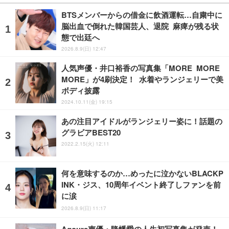
BTSメンバーからの借金に飲酒運転…自粛中に
脳出血で倒れた韓国芸人、退院 麻痺が残る状
態で出廷へ
2026.8.9(日) 12:47
人気声優・井口裕香の写真集「MORE MORE
MORE」が4刷決定！ 水着やランジェリーで美
ボディ披露
2024.10.11(金) 19:15
あの注目アイドルがランジェリー姿に！話題の
グラビアBEST20
2022.2.15(火) 12:11
何を意味するのか…めったに泣かないBLACKP
INK・ジス、10周年イベント終了しファンを前
に涙
2026.8.9(日) 11:17