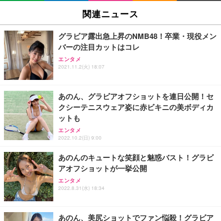
関連ニュース
グラビア露出急上昇のNMB48！卒業・現役メン
バーの注目カットはコレ
エンタメ
2021.11.2(火) 18:07
あのん、グラビアオフショットを連日公開！セ
クシーテニスウェア姿に赤ビキニの美ボディカ
ットも
エンタメ
2022.10.2(日) 9:00
あのんのキュートな笑顔と魅惑バスト！グラビ
アオフショットが一挙公開
エンタメ
2022.8.31(水) 18:34
あのん、美尻ショットでファン悩殺！グラビア