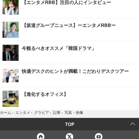
【エンタメRBB】注目の人にインタビュー
【坂道グループニュース】ーエンタメRBBー
今観るべきオススメ「韓国ドラマ」
快適デスクのヒントが満載！こだわりデスクツアー
【進化するオフィス】
写真・画像
ホーム
›
エンタメ
›
グラビア
›
記事
›
TOP