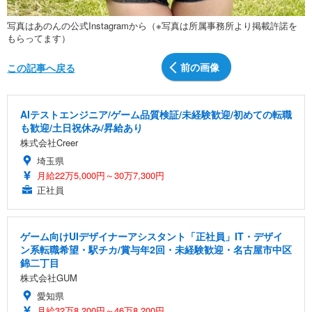
写真はあのんの公式Instagramから（※写真は所属事務所より掲載許諾を
もらってます）
前の画像
この記事へ戻る
AIテストエンジニア/ゲーム品質検証/未経験歓迎/初めての転職
も歓迎/土日祝休み/昇給あり
株式会社Creer
埼玉県
月給22万5,000円～30万7,300円
正社員
ゲーム向けUIデザイナーアシスタント「正社員」IT・デザイ
ン系転職希望・駅チカ/賞与年2回・未経験歓迎・名古屋市中区
錦二丁目
株式会社GUM
愛知県
月給32万8,200円～46万8,200円