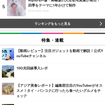
Aqours声優・降幡愛の人生初写真集が発売！
四季をテーマに1年かけて制作
2019.4.8(月) 16:04
ランキングをもっと見る
特集・連載
【動画レビュー】注目ガジェットを動画で解説！公式Y
ouTubeチャンネル
10G光回線導入レポ
【アジア美食レポート】編集部注目のYouTuberがオス
スメ！タイ・バンコクに行ったら食べたいグルメをチ
ェック