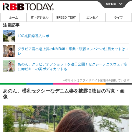
MENU
CLOSE
ホーム
IT・デジタル
SPEED TEST
エンタメ
ライフ
ホーム
注目記事
IT・デジタル
10G光回線導入レポ
IT・デジタルTOP
スマートフォン
SPEED TEST
グラビア露出急上昇のNMB48！卒業・現役メンバーの注目カットはコ
レ
ネタ
ガジェット・ツール
エンタメ
あのん、グラビアオフショットを連日公開！セクシーテニスウェア姿
ショッピング
その他
に赤ビキニの美ボディカットも
エンタメTOP
映画・ドラマ
ライフ
韓流・K-POP
韓国・芸能
ライフTOP
グルメ
リリース一覧
あのん、横乳セクシーなデニム姿を披露 2枚目の写真・画
音楽
スポーツ
ペット
ショッピング
像
プッシュ通知の停止方法
グラビア
ブログ
その他
ショッピング
その他