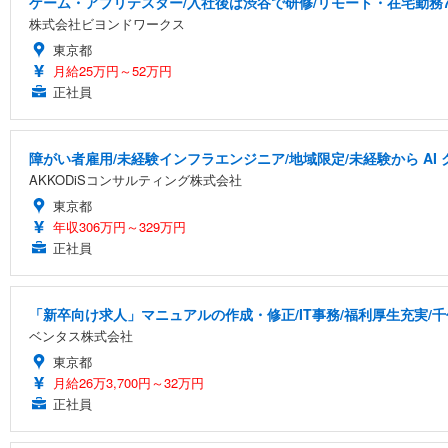
ゲーム・アプリテスター/入社後は渋谷で研修/リモート・在宅勤務7
株式会社ビヨンドワークス
東京都
月給25万円～52万円
正社員
障がい者雇用/未経験インフラエンジニア/地域限定/未経験から A
AKKODiSコンサルティング株式会社
東京都
年収306万円～329万円
正社員
「新卒向け求人」マニュアルの作成・修正/IT事務/福利厚生充実/
ベンタス株式会社
東京都
月給26万3,700円～32万円
正社員