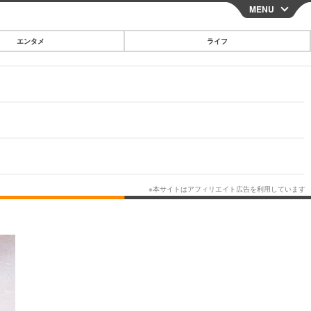
MENU
CLOSE
エンタメ
ライフ
スマートフォン
ガジェット・ツール
その他
映画・ドラマ
韓国・芸能
グルメ
スポーツ
ショッピング
ブログ
その他