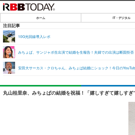
ホーム
IT・デジタル
ホーム
注目記事
IT・デジタル
10G光回線導入レポ
IT・デジタルTOP
SPEED TEST
みちょぱ、サンジャポ生出演で結婚を生報告！夫婦での出演は断固拒否
ネタ
エンタメ
安田大サーカス・クロちゃん、みちょぱ結婚にショック！今日のYouTu
ショッピング
エンタメTOP
ライフ
韓流・K-POP
ライフTOP
リリース一覧
丸山桂里奈、みちょぱの結婚を祝福！「嬉しすぎて嬉しすぎて
音楽
ペット
プッシュ通知の停止方法
グラビア
その他
ショッピング