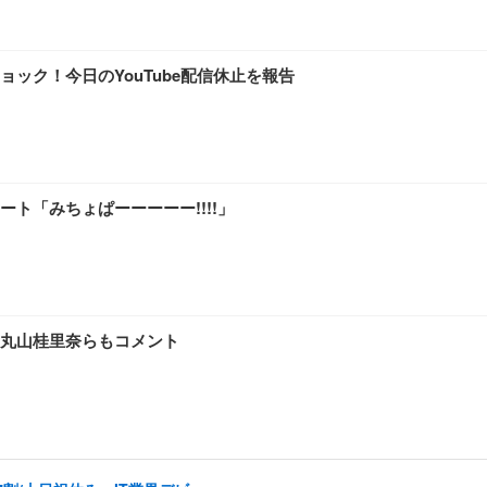
ック！今日のYouTube配信休止を報告
ト「みちょぱーーーーー!!!!」
丸山桂里奈らもコメント