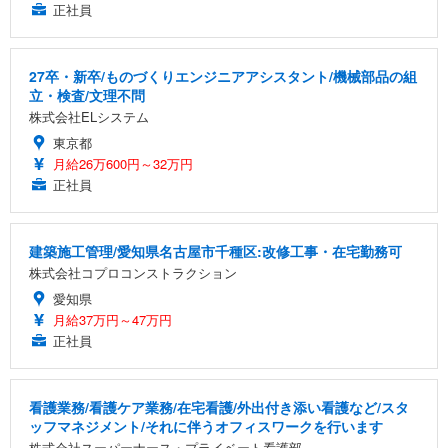
正社員
27卒・新卒/ものづくりエンジニアアシスタント/機械部品の組
立・検査/文理不問
株式会社ELシステム
東京都
月給26万600円～32万円
正社員
建築施工管理/愛知県名古屋市千種区:改修工事・在宅勤務可
株式会社コプロコンストラクション
愛知県
月給37万円～47万円
正社員
看護業務/看護ケア業務/在宅看護/外出付き添い看護など/スタ
ッフマネジメント/それに伴うオフィスワークを行います
株式会社スーパーナース・プライベート看護部