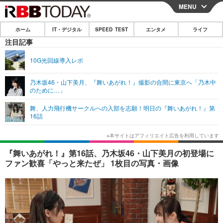
MENU
CLOSE
ホーム
IT・デジタル
SPEED TEST
エンタメ
ライフ
ホーム
注目記事
IT・デジタル
10G光回線導入レポ
IT・デジタルTOP
スマートフォン
SPEED TEST
乃木坂46・山下美月、『舞いあがれ！』撮影の合間に東京へ「乃木中
のために…」
ネタ
ガジェット・ツール
エンタメ
舞、人力飛行機サークルへの入部を志願！明日の『舞いあがれ！』第
ショッピング
その他
16話
エンタメTOP
映画・ドラマ
ライフ
韓流・K-POP
韓国・芸能
ライフTOP
グルメ
リリース一覧
『舞いあがれ！』第16話、乃木坂46・山下美月の初登場に
音楽
スポーツ
ペット
ショッピング
ファン歓喜「やっと来たぜ」 1枚目の写真・画像
プッシュ通知の停止方法
グラビア
ブログ
その他
ショッピング
その他