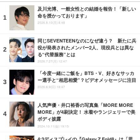
及川光博、一般女性との結婚を報告！「新しい
命を授かっております」
2026.8.10(月) 8:48
同じSEVENTEENなのになぜ違う？ 新たに兵
役が発表されたメンバー2人、現役兵とは異な
る“代替服務”とは
2026.7.27(月) 12:47
「今度一緒にご飯を」BTS・V、好きなサッカ
ー選手と“相思相愛”？ビデオメッセージに注目
2026.8.9(日) 18:47
人気声優・井口裕香の写真集「MORE MORE
MORE」が4刷決定！ 水着やランジェリーで美
ボディ披露
2024.10.11(金) 19:15
4:3ディスプレイの『Galaxy Z Fold8』は「思