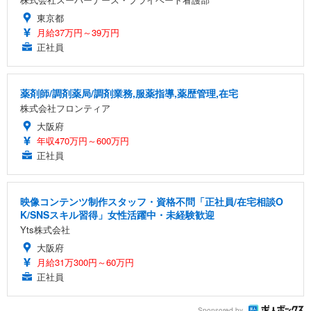
東京都
月給37万円～39万円
正社員
薬剤師/調剤薬局/調剤業務,服薬指導,薬歴管理,在宅
株式会社フロンティア
大阪府
年収470万円～600万円
正社員
映像コンテンツ制作スタッフ・資格不問「正社員/在宅相談O
K/SNSスキル習得」女性活躍中・未経験歓迎
Yts株式会社
大阪府
月給31万300円～60万円
正社員
Sponsored by