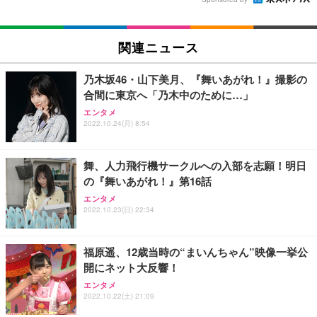
関連ニュース
乃木坂46・山下美月、『舞いあがれ！』撮影の
合間に東京へ「乃木中のために…」
エンタメ
2022.10.24(月) 8:54
舞、人力飛行機サークルへの入部を志願！明日
の『舞いあがれ！』第16話
エンタメ
2022.10.23(日) 22:34
福原遥、12歳当時の“まいんちゃん”映像一挙公
開にネット大反響！
エンタメ
2022.10.22(土) 21:09