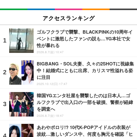
アクセスランキング
ゴルフクラブで襲撃、BLACKPINKの10周年イ
ベントに激怒したファンの説も…YG本社で女
性が暴れる
2026.8.7(金) 10:47
BIGBANG・SOL夫妻、久々の2SHOTに視線集
中！結婚式にともに出席、カリスマ性溢れる姿
に注目
2025.10.12(日) 17:47
韓国YGエンタ社屋を襲撃したのは日本人…ゴ
ルフクラブで出入口の一部を破損、警察が経緯
を調査へ
2026.8.7(金) 18:47
あわやポロリ!? 10代K-POPアイドルの衣装が
波紋…激しいダンス中、何度も胸元を確認「ヒ