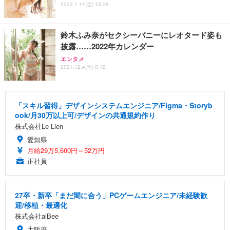
2022.1.14(金) 15:28
鈴木ふみ奈がセクシーバニーにレオタード姿も
披露……2022年カレンダー
エンタメ
2021.12.4(土) 0:12
「スキル習得」デザインシステムエンジニア/Figma・Storyb
ook/月30万以上可/デザインの共通規約作り
株式会社Le Lien
愛知県
月給29万5,600円～52万円
正社員
27卒・新卒「まだ間に合う」PCゲームエンジニア/未経験歓
迎/移植・最適化
株式会社alBee
大阪府