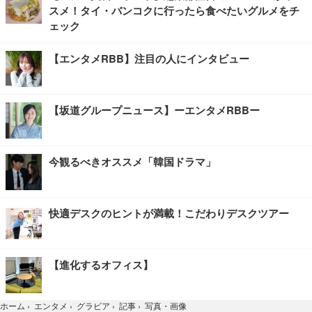
スメ！タイ・バンコクに行ったら食べたいグルメをチ
ェック
【エンタメRBB】注目の人にインタビュー
【坂道グループニュース】ーエンタメRBBー
今観るべきオススメ「韓国ドラマ」
快適デスクのヒントが満載！こだわりデスクツアー
【進化するオフィス】
写真・画像
ホーム
›
エンタメ
›
グラビア
›
記事
›