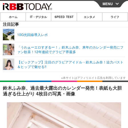
MENU
CLOSE
ホーム
IT・デジタル
SPEED TEST
エンタメ
ライフ
ホーム
注目記事
IT・デジタル
10G光回線導入レポ
IT・デジタルTOP
スマートフォン
SPEED TEST
「うわぁーエロすぎるー！」鈴木ふみ奈、来年のカレンダー発売にフ
ァン歓喜！12年連続でグラビア界最多
ネタ
ガジェット・ツール
エンタメ
【ピックアップ】注目のグラビアアイドル・鈴木ふみ奈！迫力バスト
ショッピング
その他
＆ヒップで魅せる!!
エンタメTOP
映画・ドラマ
ライフ
韓流・K-POP
韓国・芸能
ライフTOP
グルメ
リリース一覧
鈴木ふみ奈、過去最大露出のカレンダー発売！表紙も大胆
音楽
スポーツ
ペット
ショッピング
過ぎる仕上がり 4枚目の写真・画像
プッシュ通知の停止方法
グラビア
ブログ
その他
ショッピング
その他