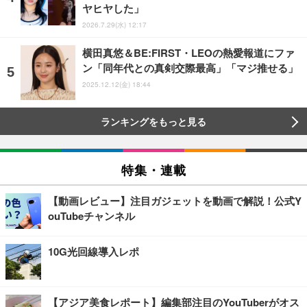
ヤヒヤした」
2026.7.29(水) 12:17
横田真悠＆BE:FIRST・LEOの熱愛報道にファ
ン「同年代との真剣交際最高」「マジ推せる」
2025.12.12(金) 18:44
ランキングをもっと見る
特集・連載
【動画レビュー】注目ガジェットを動画で解説！公式Y
ouTubeチャンネル
10G光回線導入レポ
【アジア美食レポート】編集部注目のYouTuberがオス