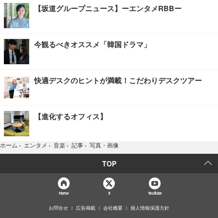
【坂道グループニュース】ーエンタメRBBー
今観るべきオススメ「韓国ドラマ」
快適デスクのヒントが満載！こだわりデスクツアー
【進化するオフィス】
写真・画像
ホーム
›
エンタメ
›
音楽
›
記事
›
TOP
Home
X
YouTube
お問合せ
広告掲載
会社概要
個人情報保護方針