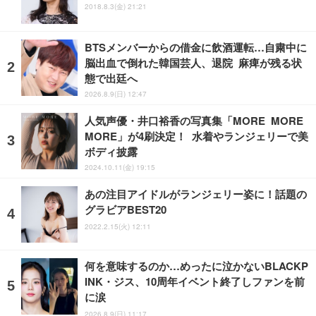
2018.8.3(金) 21:21
BTSメンバーからの借金に飲酒運転…自粛中に
脳出血で倒れた韓国芸人、退院 麻痺が残る状
態で出廷へ
2026.8.9(日) 12:47
人気声優・井口裕香の写真集「MORE MORE
MORE」が4刷決定！ 水着やランジェリーで美
ボディ披露
2024.10.11(金) 19:15
あの注目アイドルがランジェリー姿に！話題の
グラビアBEST20
2022.2.15(火) 12:11
何を意味するのか…めったに泣かないBLACKP
INK・ジス、10周年イベント終了しファンを前
に涙
2026.8.9(日) 11:17