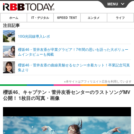
MENU
CLOSE
ホーム
IT・デジタル
SPEED TEST
エンタメ
ライフ
ホーム
注目記事
IT・デジタル
10G光回線導入レポ
IT・デジタルTOP
スマートフォン
SPEED TEST
櫻坂46・菅井友香が卒業グラビア！7年間の思いを語った大ボリュー
ムインタビューも掲載
ネタ
ガジェット・ツール
エンタメ
櫻坂46・菅井友香の曲線美魅せるセクシー水着カット！卒業記念写真
ショッピング
その他
集より
エンタメTOP
映画・ドラマ
ライフ
韓流・K-POP
韓国・芸能
ライフTOP
グルメ
リリース一覧
櫻坂46、キャプテン・菅井友香センターのラストソングMV
音楽
スポーツ
ペット
ショッピング
公開！ 1枚目の写真・画像
プッシュ通知の停止方法
グラビア
ブログ
その他
ショッピング
その他