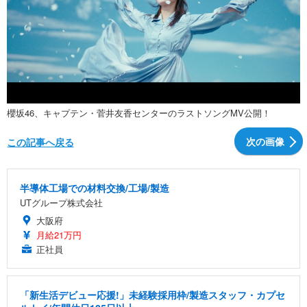
櫻坂46、キャプテン・菅井友香センターのラストソングMV公開！
次の画像
この記事へ戻る
半導体工場での材料交換/工場/製造
UTグループ株式会社
大阪府
月給21万円
正社員
「新生活デビュー応援!」未経験採用枠/製造スタッフ・カプセ