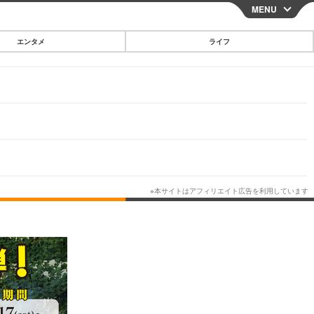
MENU
CLOSE
エンタメ
ライフ
スマートフォン
ガジェット・ツール
その他
映画・ドラマ
韓国・芸能
グルメ
スポーツ
ショッピング
ブログ
その他