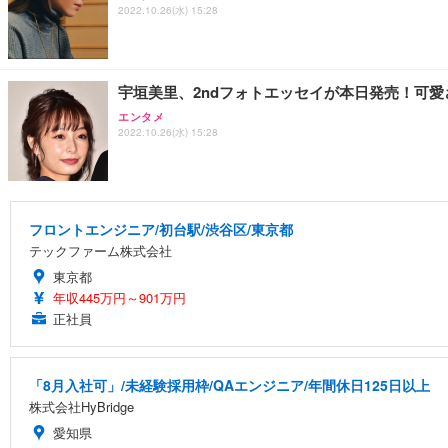
2022.10.26(水) 15:28
宇垣美里、2ndフォトエッセイが本日発売！可
エンタメ
2022.10.26(水) 15:28
フロントエンジニア/初台駅/渋谷区/東京都
テックファーム株式会社
東京都
年収445万円～901万円
正社員
「8月入社可」/未経験採用枠/QAエンジニア/年間休日125日以上
株式会社HyBridge
愛知県