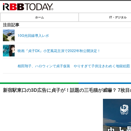
ホーム
IT・デジタル
ホーム
注目記事
IT・デジタル
10G光回線導入レポ
IT・デジタルTOP
SPEED TEST
映画『貞子DX』小芝風花主演で2022年秋公開決定！
ネタ
エンタメ
相田翔子、ハロウィンで貞子仮装 やりすぎて子供泣きわめく地獄絵図
ショッピング
エンタメTOP
ライフ
韓流・K-POP
ライフTOP
リリース一覧
新宿駅東口の3D広告に貞子が！話題の三毛猫が威嚇？ 7枚
音楽
ペット
プッシュ通知の停止方法
グラビア
その他
ショッピング