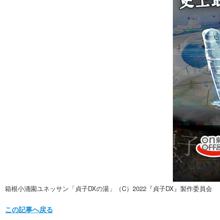
箱根小涌園ユネッサン「貞子DXの湯」（C）2022『貞子DX』製作委員会
この記事へ戻る