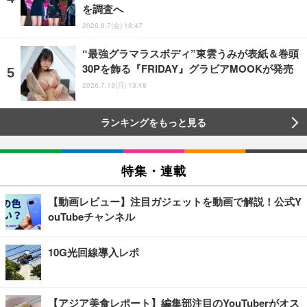
を調査へ
2026.8.7(金) 18:47
“最強グラマラスボディ”東雲うみが表紙＆巻頭
30Pを飾る『FRIDAY』グラビアMOOKが発売
2026.7.13(月) 13:48
ランキングをもっと見る
特集・連載
【動画レビュー】注目ガジェットを動画で解説！公式Y
ouTubeチャンネル
10G光回線導入レポ
【アジア美食レポート】編集部注目のYouTuberがオス