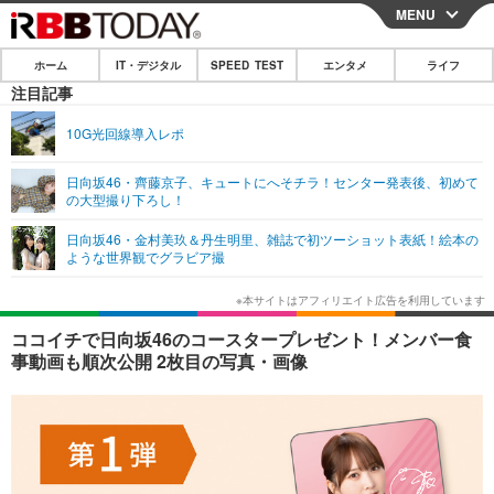
MENU
CLOSE
ホーム
IT・デジタル
SPEED TEST
エンタメ
ライフ
ホーム
注目記事
IT・デジタル
10G光回線導入レポ
IT・デジタルTOP
スマートフォン
SPEED TEST
日向坂46・齊藤京子、キュートにへそチラ！センター発表後、初めて
の大型撮り下ろし！
ネタ
ガジェット・ツール
エンタメ
日向坂46・金村美玖＆丹生明里、雑誌で初ツーショット表紙！絵本の
ショッピング
その他
ような世界観でグラビア撮
エンタメTOP
映画・ドラマ
ライフ
韓流・K-POP
韓国・芸能
ライフTOP
グルメ
リリース一覧
ココイチで日向坂46のコースタープレゼント！メンバー食
音楽
スポーツ
ペット
ショッピング
事動画も順次公開 2枚目の写真・画像
プッシュ通知の停止方法
グラビア
ブログ
その他
ショッピング
その他