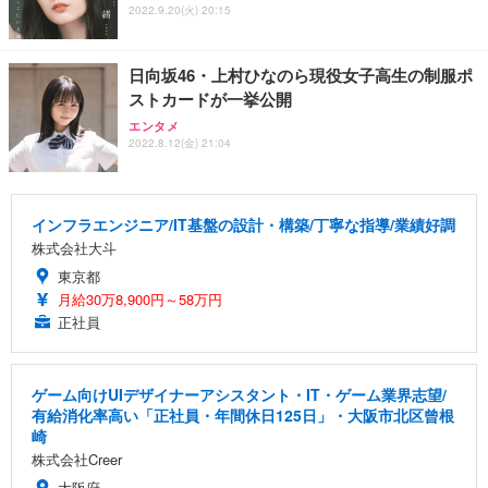
2022.9.20(火) 20:15
日向坂46・上村ひなのら現役女子高生の制服ポ
ストカードが一挙公開
エンタメ
2022.8.12(金) 21:04
インフラエンジニア/IT基盤の設計・構築/丁寧な指導/業績好調
株式会社大斗
東京都
月給30万8,900円～58万円
正社員
ゲーム向けUIデザイナーアシスタント・IT・ゲーム業界志望/
有給消化率高い「正社員・年間休日125日」・大阪市北区曾根
崎
株式会社Creer
大阪府