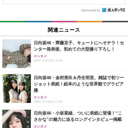
Sponsored by
関連ニュース
日向坂46・齊藤京子、キュートにへそチラ！セ
ンター発表後、初めての大型撮り下ろし！
エンタメ
2022.10.21(金) 18:39
日向坂46・金村美玖＆丹生明里、雑誌で初ツー
ショット表紙！絵本のような世界観でグラビア
撮
エンタメ
2022.10.14(金) 17:00
日向坂46・小坂菜緒、ついに表紙に登場！“こ
さかな”の魅力に迫るロングインタビュー掲載
エンタメ