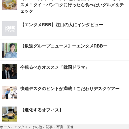
スメ！タイ・バンコクに行ったら食べたいグルメをチ
ェック
【エンタメRBB】注目の人にインタビュー
【坂道グループニュース】ーエンタメRBBー
今観るべきオススメ「韓国ドラマ」
快適デスクのヒントが満載！こだわりデスクツアー
【進化するオフィス】
写真・画像
ホーム
›
エンタメ
›
その他
›
記事
›