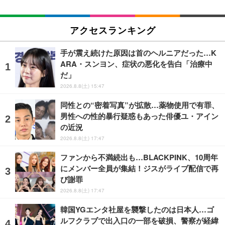
アクセスランキング
手が震え続けた原因は首のヘルニアだった…K
ARA・スンヨン、症状の悪化を告白「治療中
だ」
2026.8.8(土) 15:47
同性との“密着写真”が拡散…薬物使用で有罪、
男性への性的暴行疑惑もあった俳優ユ・アイン
の近況
2026.8.8(土) 17:47
ファンから不満続出も…BLACKPINK、10周年
にメンバー全員が集結！ジスがライブ配信で再
び謝罪
2026.8.8(土) 17:47
韓国YGエンタ社屋を襲撃したのは日本人…ゴ
ルフクラブで出入口の一部を破損、警察が経緯