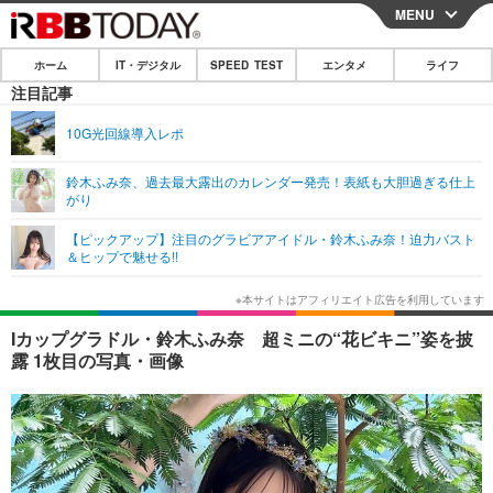
MENU
CLOSE
ホーム
IT・デジタル
SPEED TEST
エンタメ
ライフ
ホーム
注目記事
IT・デジタル
10G光回線導入レポ
IT・デジタルTOP
スマートフォン
SPEED TEST
鈴木ふみ奈、過去最大露出のカレンダー発売！表紙も大胆過ぎる仕上
がり
ネタ
ガジェット・ツール
エンタメ
【ピックアップ】注目のグラビアアイドル・鈴木ふみ奈！迫力バスト
ショッピング
その他
＆ヒップで魅せる!!
エンタメTOP
映画・ドラマ
ライフ
韓流・K-POP
韓国・芸能
ライフTOP
グルメ
リリース一覧
Iカップグラドル・鈴木ふみ奈 超ミニの“花ビキニ”姿を披
音楽
スポーツ
ペット
ショッピング
露 1枚目の写真・画像
プッシュ通知の停止方法
グラビア
ブログ
その他
ショッピング
その他