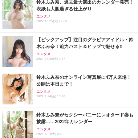
鈴木ふみ奈、過去最大露出のカレンダー発売！
表紙も大胆過ぎる仕上がり
エンタメ
2022.10.25(火) 22:00
【ピックアップ】注目のグラビアアイドル・鈴
木ふみ奈！迫力バスト＆ヒップで魅せる!!
エンタメ
2021.11.20(土) 9:37
鈴木ふみ奈のオンライン写真展に4万人来場！
公開は本日まで！
エンタメ
2022.1.14(金) 15:28
鈴木ふみ奈がセクシーバニーにレオタード姿も
披露……2022年カレンダー
エンタメ
2021.12.4(土) 0:12