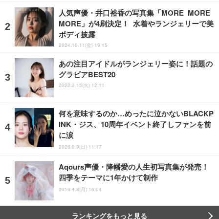
人気声優・井口裕香の写真集「MORE MORE
MORE」が4刷決定！ 水着やランジェリーで美
ボディ披露
2024.10.11(金) 19:15
あの注目アイドルがランジェリー姿に！話題の
グラビアBEST20
2022.2.15(火) 12:11
何を意味するのか…めったに泣かないBLACKP
INK・ジス、10周年イベント終了しファンを前
に涙
2026.8.9(日) 11:17
Aqours声優・降幡愛の人生初写真集が発売！
四季をテーマに1年かけて制作
2019.4.8(月) 16:04
ランキングをもっと見る