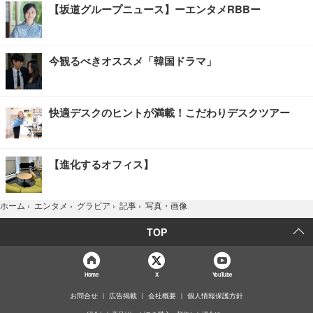
【坂道グループニュース】ーエンタメRBBー
今観るべきオススメ「韓国ドラマ」
快適デスクのヒントが満載！こだわりデスクツアー
【進化するオフィス】
写真・画像
ホーム
›
エンタメ
›
グラビア
›
記事
›
TOP
Home
X
YouTube
お問合せ
広告掲載
会社概要
個人情報保護方針