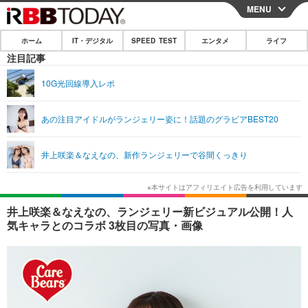
MENU
CLOSE
ホーム
IT・デジタル
SPEED TEST
エンタメ
ライフ
ホーム
注目記事
IT・デジタル
10G光回線導入レポ
IT・デジタルTOP
スマートフォン
SPEED TEST
あの注目アイドルがランジェリー姿に！話題のグラビアBEST20
ネタ
ガジェット・ツール
エンタメ
井上咲楽＆なえなの、新作ランジェリーで谷間くっきり
ショッピング
その他
エンタメTOP
映画・ドラマ
ライフ
韓流・K-POP
韓国・芸能
ライフTOP
グルメ
リリース一覧
井上咲楽＆なえなの、ランジェリー新ビジュアル公開！人
音楽
スポーツ
ペット
ショッピング
気キャラとのコラボ 3枚目の写真・画像
プッシュ通知の停止方法
グラビア
ブログ
その他
ショッピング
その他