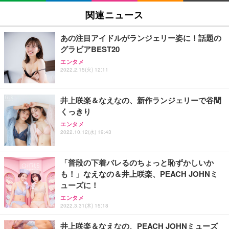
関連ニュース
あの注目アイドルがランジェリー姿に！話題の
グラビアBEST20
エンタメ
2022.2.15(火) 12:11
井上咲楽＆なえなの、新作ランジェリーで谷間
くっきり
エンタメ
2022.10.12(水) 19:43
「普段の下着バレるのちょっと恥ずかしいか
も！」なえなの＆井上咲楽、PEACH JOHNミ
ューズに！
エンタメ
2022.3.31(木) 15:18
井上咲楽＆なえなの、PEACH JOHNミューズ