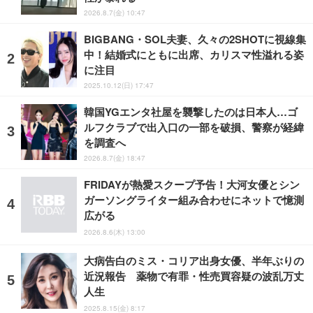
2026.8.7(金) 10:47
BIGBANG・SOL夫妻、久々の2SHOTに視線集
中！結婚式にともに出席、カリスマ性溢れる姿
に注目
2025.10.12(日) 17:47
韓国YGエンタ社屋を襲撃したのは日本人…ゴ
ルフクラブで出入口の一部を破損、警察が経緯
を調査へ
2026.8.7(金) 18:47
FRIDAYが熱愛スクープ予告！大河女優とシン
ガーソングライター組み合わせにネットで憶測
広がる
2026.8.6(木) 13:00
大病告白のミス・コリア出身女優、半年ぶりの
近況報告 薬物で有罪・性売買容疑の波乱万丈
人生
2025.8.15(金) 8:17