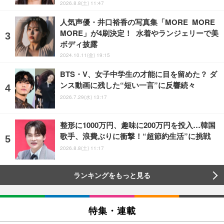
2026.8.8(土) 11:47
人気声優・井口裕香の写真集「MORE MORE
MORE」が4刷決定！ 水着やランジェリーで美
ボディ披露
2024.10.11(金) 19:15
BTS・V、女子中学生の才能に目を留めた？ ダ
ンス動画に残した“短い一言”に反響続々
2026.7.29(水) 13:17
整形に1000万円、趣味に200万円を投入…韓国
歌手、浪費ぶりに衝撃！“超節約生活”に挑戦
2026.8.8(土) 11:17
ランキングをもっと見る
特集・連載