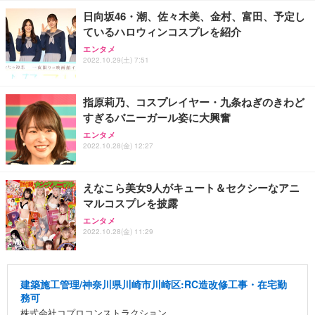
日向坂46・潮、佐々⽊美、⾦村、富⽥、予定し
ているハロウィンコスプレを紹介
エンタメ
2022.10.29(土) 7:51
指原莉乃、コスプレイヤー・九条ねぎのきわど
すぎるバニーガール姿に大興奮
エンタメ
2022.10.28(金) 12:27
えなこら美女9人がキュート＆セクシーなアニ
マルコスプレを披露
エンタメ
2022.10.28(金) 11:29
建築施工管理/神奈川県川崎市川崎区:RC造改修工事・在宅勤
務可
株式会社コプロコンストラクション