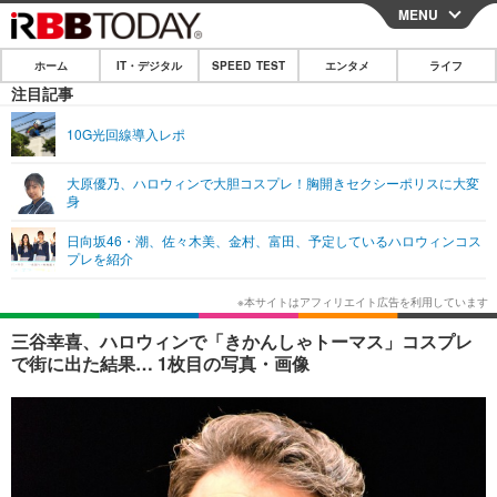
MENU
CLOSE
ホーム
IT・デジタル
SPEED TEST
エンタメ
ライフ
ホーム
注目記事
IT・デジタル
10G光回線導入レポ
IT・デジタルTOP
スマートフォン
SPEED TEST
大原優乃、ハロウィンで大胆コスプレ！胸開きセクシーポリスに大変
身
ネタ
ガジェット・ツール
エンタメ
日向坂46・潮、佐々⽊美、⾦村、富⽥、予定しているハロウィンコス
ショッピング
その他
プレを紹介
エンタメTOP
映画・ドラマ
ライフ
韓流・K-POP
韓国・芸能
ライフTOP
グルメ
リリース一覧
三谷幸喜、ハロウィンで「きかんしゃトーマス」コスプレ
音楽
スポーツ
ペット
ショッピング
で街に出た結果… 1枚目の写真・画像
プッシュ通知の停止方法
グラビア
ブログ
その他
ショッピング
その他