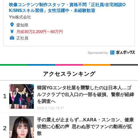
映像コンテンツ制作スタッフ・資格不問「正社員/在宅相談O
K/SNSスキル習得」女性活躍中・未経験歓迎
Yts株式会社
愛知県
月給30万2,200円～60万円
正社員
Sponsored by
アクセスランキング
韓国YGエンタ社屋を襲撃したのは日本人…ゴ
ルフクラブで出入口の一部を破損、警察が経緯
を調査へ
2026.8.7(金) 18:47
手の震えが止まらず…KARA・スンヨン、健康
状態に心配の声 思わぬ形でファンの動画が拡
散