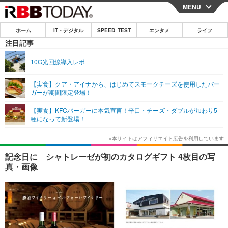
MENU
CLOSE
ホーム
IT・デジタル
SPEED TEST
エンタメ
ライフ
ホーム
注目記事
IT・デジタル
10G光回線導入レポ
IT・デジタルTOP
スマートフォン
SPEED TEST
【実食】クア・アイナから、はじめてスモークチーズを使用したバー
ガーが期間限定登場！
ネタ
ガジェット・ツール
エンタメ
【実食】KFCバーガーに本気宣言！辛口・チーズ・ダブルが加わり5
ショッピング
その他
種になって新登場！
エンタメTOP
映画・ドラマ
ライフ
韓流・K-POP
韓国・芸能
ライフTOP
グルメ
リリース一覧
記念日に シャトレーゼが初のカタログギフト 4枚目の写
音楽
スポーツ
ペット
ショッピング
真・画像
プッシュ通知の停止方法
グラビア
ブログ
その他
ショッピング
その他