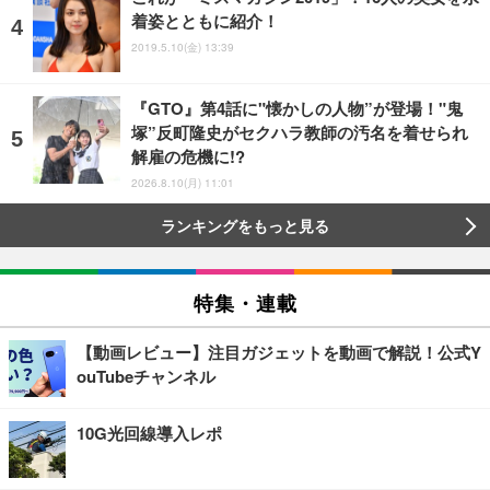
着姿とともに紹介！
2019.5.10(金) 13:39
『GTO』第4話に"懐かしの人物”が登場！"鬼
塚”反町隆史がセクハラ教師の汚名を着せられ
解雇の危機に!?
2026.8.10(月) 11:01
ランキングをもっと見る
特集・連載
【動画レビュー】注目ガジェットを動画で解説！公式Y
ouTubeチャンネル
10G光回線導入レポ