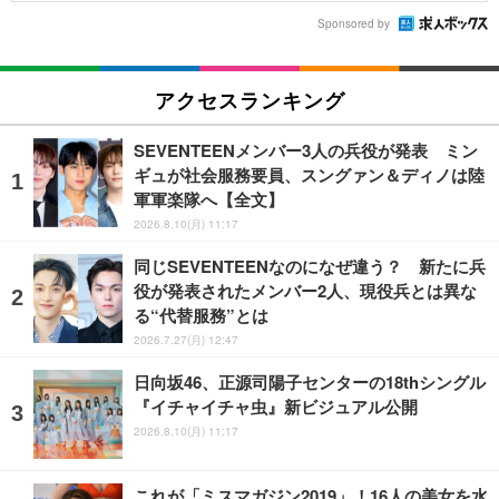
Sponsored by
アクセスランキング
SEVENTEENメンバー3人の兵役が発表 ミン
ギュが社会服務要員、スングァン＆ディノは陸
軍軍楽隊へ【全文】
2026.8.10(月) 11:17
同じSEVENTEENなのになぜ違う？ 新たに兵
役が発表されたメンバー2人、現役兵とは異な
る“代替服務”とは
2026.7.27(月) 12:47
日向坂46、正源司陽子センターの18thシングル
『イチャイチャ虫』新ビジュアル公開
2026.8.10(月) 11:17
これが「ミスマガジン2019」！16人の美女を水