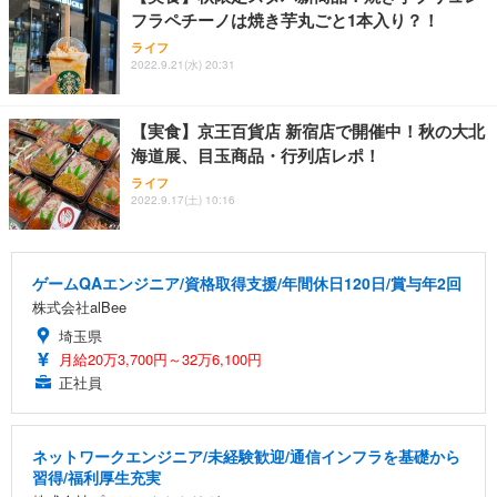
フラペチーノは焼き芋丸ごと1本入り？！
ライフ
2022.9.21(水) 20:31
【実食】京王百貨店 新宿店で開催中！秋の大北
海道展、目玉商品・行列店レポ！
ライフ
2022.9.17(土) 10:16
ゲームQAエンジニア/資格取得支援/年間休日120日/賞与年2回
株式会社alBee
埼玉県
月給20万3,700円～32万6,100円
正社員
ネットワークエンジニア/未経験歓迎/通信インフラを基礎から
習得/福利厚生充実