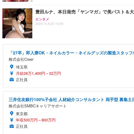
豊田ルナ、本日発売「ヤンマガ」で美バスト＆大
エンタメ
2020.10.5(月) 15:50
「27卒」即入寮OK・ネイルカラー・ネイルグッズの製造スタッフ
株式会社Creer
埼玉県
月給26万1,400円～32万円
正社員
三井住友銀行100%子会社 人材紹介コンサルタント 両手型 募集
株式会社SMBCキャリアサポート
東京都
年収500万円～800万円
正社員