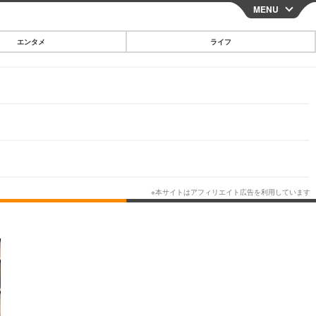
MENU
CLOSE
エンタメ
ライフ
スマートフォン
ガジェット・ツール
その他
映画・ドラマ
韓国・芸能
グルメ
スポーツ
ショッピング
ブログ
その他