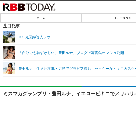
ホーム
IT・デジタル
ホーム
注目記事
IT・デジタル
10G光回線導入レポ
IT・デジタルTOP
SPEED TEST
「自分でも恥ずかしい」豊田ルナ、ブログで写真集オフショ公開
ネタ
エンタメ
豊田ルナ、生まれ故郷・広島でグラビア撮影！セクシーなビキニ＆スク
ショッピング
エンタメTOP
ライフ
韓流・K-POP
ライフTOP
リリース一覧
ミスマガグランプリ・豊田ルナ、イエロービキニでメリハリボ
音楽
ペット
プッシュ通知の停止方法
グラビア
その他
ショッピング