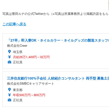
写真は豊田ルナの公式Twitterから（※写真は所属事務所より掲載許諾をも
この記事へ戻る
「27卒」即入寮OK・ネイルカラー・ネイルグッズの製造スタッフ
株式会社Creer
埼玉県
月給26万1,400円～32万円
正社員
三井住友銀行100%子会社 人材紹介コンサルタント 両手型 募集
株式会社SMBCキャリアサポート
東京都
年収500万円～800万円
正社員