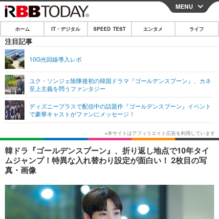
MENU
CLOSE
ホーム
IT・デジタル
SPEED TEST
エンタメ
ライフ
ホーム
注目記事
IT・デジタル
10G光回線導入レポ
IT・デジタルTOP
スマートフォン
SPEED TEST
ユク・ソンジェ除隊後初の韓国ドラマ『ゴールデンスプーン』、カネ
至上主義を問うファンタジー
ネタ
ガジェット・ツール
エンタメ
ディズニープラスで配信中の話題作『ゴールデンスプーン』イベント
ショッピング
その他
で豪華キャストがファンにメッセージ！
エンタメTOP
映画・ドラマ
ライフ
韓流・K-POP
韓国・芸能
ライフTOP
グルメ
リリース一覧
韓ドラ『ゴールデンスプーン』、折り返し地点で10年タイ
音楽
スポーツ
ペット
ショッピング
ムジャンプ！特異な入れ替わり設定が面白い！ 2枚目の写
プッシュ通知の停止方法
真・画像
グラビア
ブログ
その他
ショッピング
その他