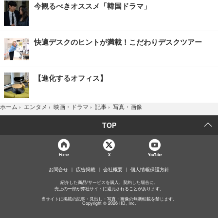
今観るべきオススメ「韓国ドラマ」
快適デスクのヒントが満載！こだわりデスクツアー
【進化するオフィス】
写真・画像
ホーム
›
エンタメ
›
映画・ドラマ
›
記事
›
TOP
Home
X
YouTube
お問合せ
広告掲載
会社概要
個人情報保護方針
紹介した商品/サービスを購入、契約した場合に、
売上の一部が弊社サイトに還元されることがあります。
当サイトに掲載の記事・見出し・写真・画像の無断転載を禁じます。
Copyright © 2026 IID, Inc.