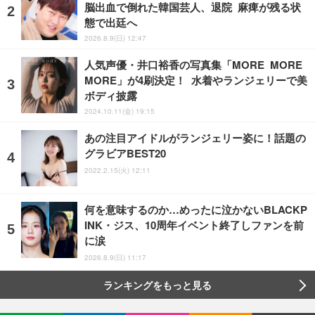
脳出血で倒れた韓国芸人、退院 麻痺が残る状
態で出廷へ
2026.8.9(日) 12:47
人気声優・井口裕香の写真集「MORE MORE
MORE」が4刷決定！ 水着やランジェリーで美
ボディ披露
2024.10.11(金) 19:15
あの注目アイドルがランジェリー姿に！話題の
グラビアBEST20
2022.2.15(火) 12:11
何を意味するのか…めったに泣かないBLACKP
INK・ジス、10周年イベント終了しファンを前
に涙
2026.8.9(日) 11:17
ランキングをもっと見る