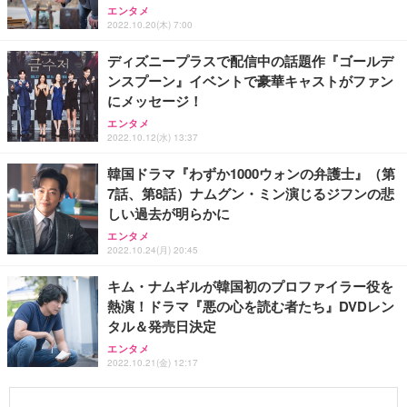
エンタメ
2022.10.20(木) 7:00
ディズニープラスで配信中の話題作『ゴールデ
ンスプーン』イベントで豪華キャストがファン
にメッセージ！
エンタメ
2022.10.12(水) 13:37
韓国ドラマ『わずか1000ウォンの弁護士』（第
7話、第8話）ナムグン・ミン演じるジフンの悲
しい過去が明らかに
エンタメ
2022.10.24(月) 20:45
キム・ナムギルが韓国初のプロファイラー役を
熱演！ドラマ『悪の心を読む者たち』DVDレン
タル＆発売日決定
エンタメ
2022.10.21(金) 12:17