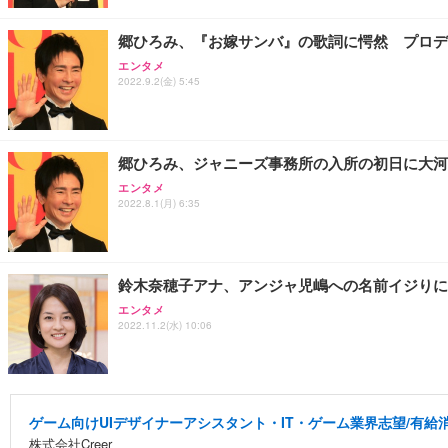
郷ひろみ、『お嫁サンバ』の歌詞に愕然 プロデ
エンタメ
2022.9.2(金) 5:45
郷ひろみ、ジャニーズ事務所の入所の初日に大河
エンタメ
2022.8.1(月) 6:35
鈴木奈穂子アナ、アンジャ児嶋への名前イジりに
エンタメ
2022.11.2(水) 10:06
ゲーム向けUIデザイナーアシスタント・IT・ゲーム業界志望/有給
株式会社Creer