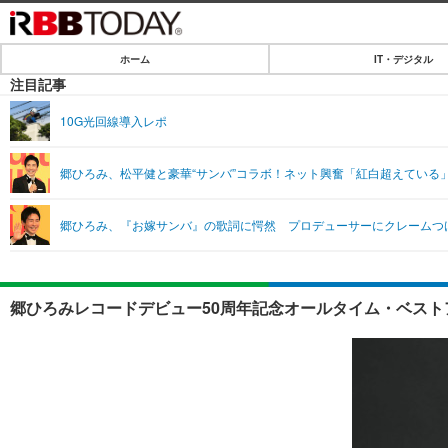
ホーム
IT・デジタル
ホーム
注目記事
IT・デジタル
10G光回線導入レポ
IT・デジタルTOP
SPEED TEST
郷ひろみ、松平健と豪華“サンバ”コラボ！ネット興奮「紅白超えている
ネタ
エンタメ
郷ひろみ、『お嫁サンバ』の歌詞に愕然 プロデューサーにクレームつ
ショッピング
エンタメTOP
ライフ
韓流・K-POP
ライフTOP
リリース一覧
郷ひろみレコードデビュー50周年記念オールタイム・ベスト
音楽
ペット
プッシュ通知の停止方法
グラビア
その他
ショッピング