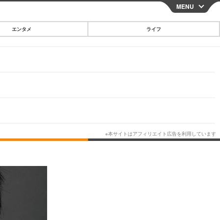
MENU
CLOSE
エンタメ
ライフ
スマートフォン
ガジェット・ツール
その他
映画・ドラマ
韓国・芸能
グルメ
スポーツ
ショッピング
ブログ
その他