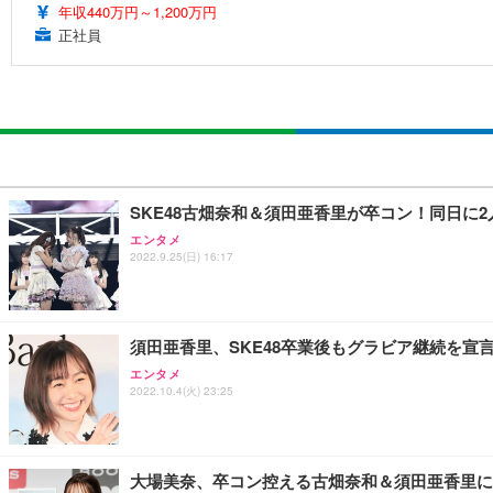
年収440万円～1,200万円
正社員
SKE48古畑奈和＆須田亜香里が卒コン！同日に
エンタメ
2022.9.25(日) 16:17
須田亜香里、SKE48卒業後もグラビア継続を宣
エンタメ
2022.10.4(火) 23:25
大場美奈、卒コン控える古畑奈和＆須田亜香里に