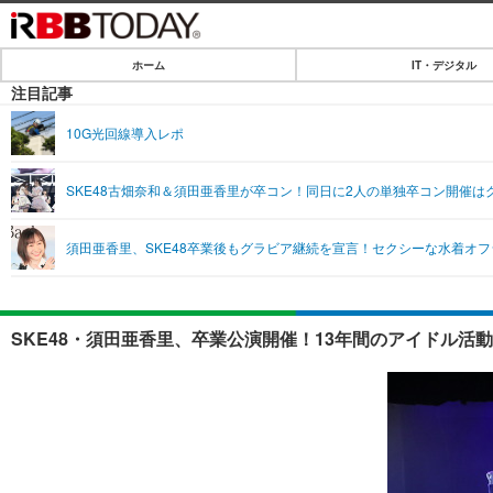
ホーム
IT・デジタル
ホーム
注目記事
IT・デジタル
10G光回線導入レポ
IT・デジタルTOP
SPEED TEST
SKE48古畑奈和＆須田亜香里が卒コン！同日に2人の単独卒コン開催は
ネタ
エンタメ
須田亜香里、SKE48卒業後もグラビア継続を宣言！セクシーな水着オ
ショッピング
エンタメTOP
ライフ
韓流・K-POP
ライフTOP
リリース一覧
SKE48・須田亜香里、卒業公演開催！13年間のアイドル活動
音楽
ペット
プッシュ通知の停止方法
グラビア
その他
ショッピング