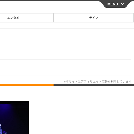
MENU
CLOSE
エンタメ
ライフ
スマートフォン
ガジェット・ツール
その他
映画・ドラマ
韓国・芸能
グルメ
スポーツ
ショッピング
ブログ
その他