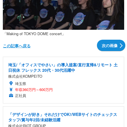
「Making of TOKYO DOME concert」
次の画像
この記事へ戻る
埼玉/「オフィスでやさい」の導入提案/直行直帰&リモート 土
日祝休 フレックス 20代・30代活躍中
株式会社KOMPEITO
埼玉県
年収360万円～600万円
正社員
「デザインが好き」それだけでOK!/WEBサイトのチェックス
タッフ/賞与年2回/未経験活躍
株式会社RIOT GROUP