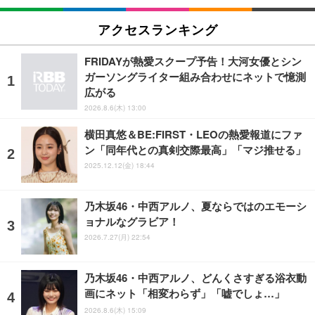
アクセスランキング
FRIDAYが熱愛スクープ予告！大河女優とシン
ガーソングライター組み合わせにネットで憶測
広がる
2026.8.6(木) 13:00
横田真悠＆BE:FIRST・LEOの熱愛報道にファ
ン「同年代との真剣交際最高」「マジ推せる」
2025.12.12(金) 18:44
乃木坂46・中西アルノ、夏ならではのエモーシ
ョナルなグラビア！
2026.7.27(月) 22:54
乃木坂46・中西アルノ、どんくさすぎる浴衣動
画にネット「相変わらず」「嘘でしょ…」
2026.8.6(木) 15:09