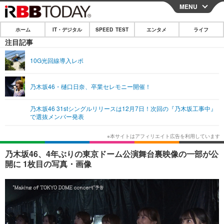
MENU
CLOSE
ホーム
IT・デジタル
SPEED TEST
エンタメ
ライフ
ホーム
注目記事
IT・デジタル
10G光回線導入レポ
IT・デジタルTOP
スマートフォン
SPEED TEST
乃木坂46・樋口日奈、卒業セレモニー開催！
ネタ
ガジェット・ツール
エンタメ
乃木坂46 31stシングルリリースは12月7日！次回の『乃木坂工事中』
ショッピング
その他
で選抜メンバー発表
エンタメTOP
映画・ドラマ
ライフ
韓流・K-POP
韓国・芸能
ライフTOP
グルメ
リリース一覧
乃木坂46、4年ぶりの東京ドーム公演舞台裏映像の一部が公
音楽
スポーツ
ペット
ショッピング
開に 1枚目の写真・画像
プッシュ通知の停止方法
グラビア
ブログ
その他
ショッピング
その他