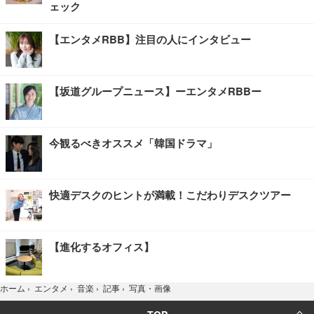
ェック
【エンタメRBB】注目の人にインタビュー
【坂道グループニュース】ーエンタメRBBー
今観るべきオススメ「韓国ドラマ」
快適デスクのヒントが満載！こだわりデスクツアー
【進化するオフィス】
写真・画像
ホーム
›
エンタメ
›
音楽
›
記事
›