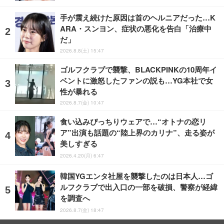
手が震え続けた原因は首のヘルニアだった…K
ARA・スンヨン、症状の悪化を告白「治療中
だ」
2026.8.8(土) 15:47
ゴルフクラブで襲撃、BLACKPINKの10周年イ
ベントに激怒したファンの説も…YG本社で女
性が暴れる
2026.8.7(金) 10:47
食い込みぴっちりウェアで…“オトナの恋リ
ア”出演も話題の“陸上界のカリナ”、走る姿が
美しすぎる
2026.4.20(月) 6:47
韓国YGエンタ社屋を襲撃したのは日本人…ゴ
ルフクラブで出入口の一部を破損、警察が経緯
を調査へ
2026.8.7(金) 18:47