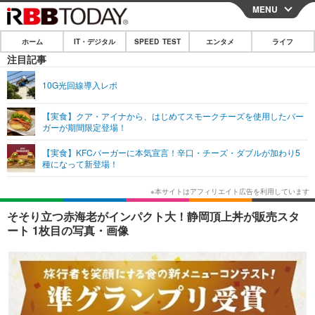
MENU
CLOSE
ホーム
IT・デジタル
SPEED TEST
エンタメ
ライフ
ホーム
注目記事
IT・デジタル
10G光回線導入レポ
IT・デジタルTOP
スマートフォン
SPEED TEST
【実食】クア・アイナから、はじめてスモークチーズを使用したバー
ガーが期間限定登場！
ネタ
ガジェット・ツール
エンタメ
【実食】KFCバーガーに本気宣言！辛口・チーズ・ダブルが加わり5
ショッピング
その他
種になって新登場！
エンタメTOP
映画・ドラマ
ライフ
韓流・K-POP
韓国・芸能
ライフTOP
グルメ
リリース一覧
そそり立つ赤海老がインパクト大！静岡頂上丼が販売スタ
音楽
スポーツ
ペット
ショッピング
ート 1枚目の写真・画像
プッシュ通知の停止方法
グラビア
ブログ
その他
ショッピング
その他