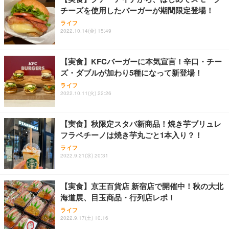
チーズを使用したバーガーが期間限定登場！
ライフ
2022.10.14(金) 15:49
【実食】KFCバーガーに本気宣言！辛口・チー
ズ・ダブルが加わり5種になって新登場！
ライフ
2022.10.11(火) 22:26
【実食】秋限定スタバ新商品！焼き芋ブリュレ
フラペチーノは焼き芋丸ごと1本入り？！
ライフ
2022.9.21(水) 20:31
【実食】京王百貨店 新宿店で開催中！秋の大北
海道展、目玉商品・行列店レポ！
ライフ
2022.9.17(土) 10:16