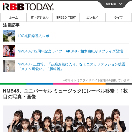
MENU
CLOSE
ホーム
IT・デジタル
SPEED TEST
エンタメ
ライフ
ホーム
注目記事
IT・デジタル
10G光回線導入レポ
IT・デジタルTOP
スマートフォン
SPEED TEST
NMB48が12周年記念ライブ！AKB48・柏木由紀がサプライズ登場
ネタ
ガジェット・ツール
エンタメ
NMB48・上西怜、「超絶お気に入り」なミニスカファッション披露！
ショッピング
その他
「メチャ可愛い」「脚綺麗」
エンタメTOP
映画・ドラマ
ライフ
韓流・K-POP
韓国・芸能
ライフTOP
グルメ
リリース一覧
NMB48、ユニバーサル ミュージックにレーベル移籍！ 1枚
音楽
スポーツ
ペット
ショッピング
目の写真・画像
プッシュ通知の停止方法
グラビア
ブログ
その他
ショッピング
その他