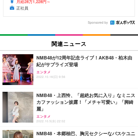
月給28万1,228円～
正社員
Sponsored by
関連ニュース
NMB48が12周年記念ライブ！AKB48・柏木由
紀がサプライズ登場
エンタメ
2022.10.16(日) 9:56
NMB48・上西怜、「超絶お気に入り」なミニス
カファッション披露！「メチャ可愛い」「脚綺
麗」
エンタメ
2022.10.5(水) 22:02
NMB48・本郷柚巴、胸元セクシーなバスケユニ