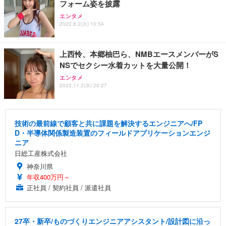
フォーム姿を披露
エンタメ
2022.8.2(火) 10:54
上西怜、本郷柚巴ら、NMBエースメンバーがS
NSでセクシー水着カットを大量公開！
エンタメ
2022.11.2(水) 20:27
技術の最前線で顧客と共に課題を解決するエンジニアへ/FP
D・半導体関係製造装置のフィールドアプリケーションエンジ
ニア
日総工産株式会社
神奈川県
年収400万円～
正社員 / 契約社員 / 派遣社員
27卒・新卒/ものづくりエンジニアアシスタント/設計図に沿っ