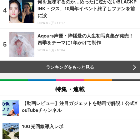
何を意味するのか…めったに泣かないBLACKP
INK・ジス、10周年イベント終了しファンを前
に涙
2026.8.9(日) 11:17
Aqours声優・降幡愛の人生初写真集が発売！
四季をテーマに1年かけて制作
2019.4.8(月) 16:04
ランキングをもっと見る
特集・連載
【動画レビュー】注目ガジェットを動画で解説！公式Y
ouTubeチャンネル
10G光回線導入レポ