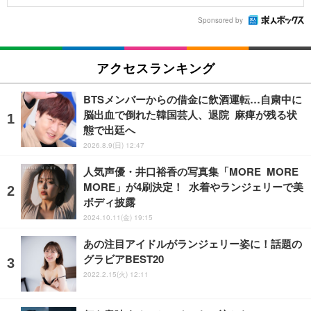
Sponsored by
アクセスランキング
BTSメンバーからの借金に飲酒運転…自粛中に
脳出血で倒れた韓国芸人、退院 麻痺が残る状
態で出廷へ
2026.8.9(日) 12:47
人気声優・井口裕香の写真集「MORE MORE
MORE」が4刷決定！ 水着やランジェリーで美
ボディ披露
2024.10.11(金) 19:15
あの注目アイドルがランジェリー姿に！話題の
グラビアBEST20
2022.2.15(火) 12:11