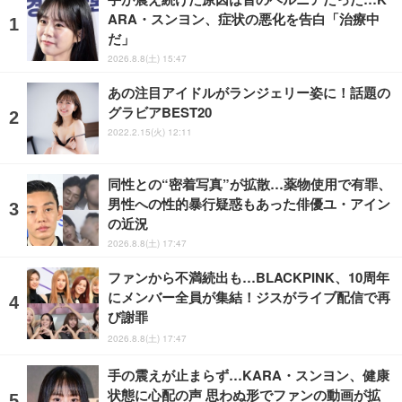
ARA・スンヨン、症状の悪化を告白「治療中
だ」
2026.8.8(土) 15:47
あの注目アイドルがランジェリー姿に！話題の
グラビアBEST20
2022.2.15(火) 12:11
同性との“密着写真”が拡散…薬物使用で有罪、
男性への性的暴行疑惑もあった俳優ユ・アイン
の近況
2026.8.8(土) 17:47
ファンから不満続出も…BLACKPINK、10周年
にメンバー全員が集結！ジスがライブ配信で再
び謝罪
2026.8.8(土) 17:47
手の震えが止まらず…KARA・スンヨン、健康
状態に心配の声 思わぬ形でファンの動画が拡