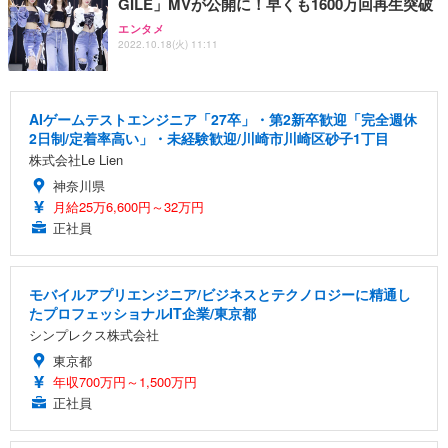
GILE」MVが公開に！早くも1600万回再生突破
エンタメ
2022.10.18(火) 11:11
AIゲームテストエンジニア「27卒」・第2新卒歓迎「完全週休
2日制/定着率高い」・未経験歓迎/川崎市川崎区砂子1丁目
株式会社Le Lien
神奈川県
月給25万6,600円～32万円
正社員
モバイルアプリエンジニア/ビジネスとテクノロジーに精通し
たプロフェッショナルIT企業/東京都
シンプレクス株式会社
東京都
年収700万円～1,500万円
正社員