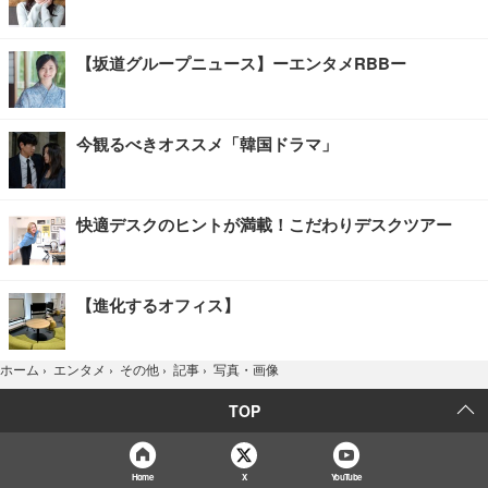
【坂道グループニュース】ーエンタメRBBー
今観るべきオススメ「韓国ドラマ」
快適デスクのヒントが満載！こだわりデスクツアー
【進化するオフィス】
写真・画像
ホーム
›
エンタメ
›
その他
›
記事
›
TOP
Home
X
YouTube