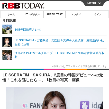
MENU
CLOSE
ホーム
IT・デジタル
SPEED TEST
エンタメ
ライフ
ホーム
注目記事
IT・デジタル
10G光回線導入レポ
IT・デジタルTOP
スマートフォン
SPEED TEST
LE SSERAFIM・宮脇咲良、美腹筋＆美脚を大胆披露！露出度高い秋
服姿に反響
ネタ
ガジェット・ツール
エンタメ
注目のK-POPガールグループ・LE SSERAFIMにNHKが密着＆独占取
ショッピング
その他
材！
エンタメTOP
映画・ドラマ
ライフ
韓流・K-POP
韓国・芸能
ライフTOP
グルメ
リリース一覧
LE SSERAFIM・SAKURA、2度目の韓国デビューへの覚
音楽
スポーツ
ペット
ショッピング
悟「これを逃したら…」 1枚目の写真・画像
プッシュ通知の停止方法
グラビア
ブログ
その他
ショッピング
その他