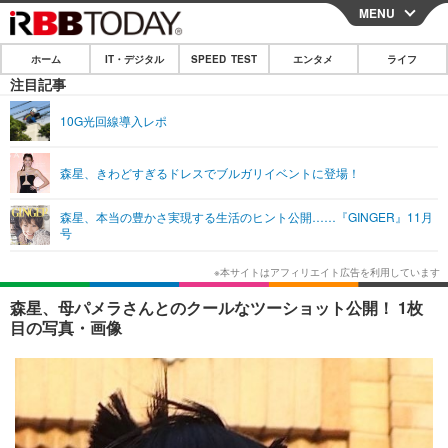
MENU
CLOSE
ホーム
IT・デジタル
SPEED TEST
エンタメ
ライフ
ホーム
注目記事
IT・デジタル
10G光回線導入レポ
IT・デジタルTOP
スマートフォン
SPEED TEST
森星、きわどすぎるドレスでブルガリイベントに登場！
ネタ
ガジェット・ツール
エンタメ
森星、本当の豊かさ実現する生活のヒント公開……『GINGER』11月
ショッピング
その他
号
エンタメTOP
映画・ドラマ
ライフ
韓流・K-POP
韓国・芸能
ライフTOP
グルメ
リリース一覧
森星、母パメラさんとのクールなツーショット公開！ 1枚
音楽
スポーツ
ペット
ショッピング
目の写真・画像
プッシュ通知の停止方法
グラビア
ブログ
その他
ショッピング
その他