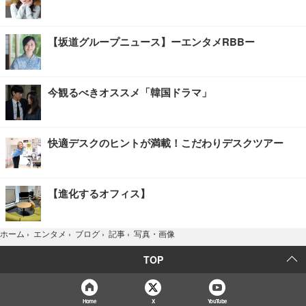
【坂道グループニュース】ーエンタメRBBー
今観るべきオススメ「韓国ドラマ」
快適デスクのヒントが満載！こだわりデスクツアー
【進化するオフィス】
写真・画像
ホーム
›
エンタメ
›
ブログ
›
記事
›
TOP
Home
X
YouTube