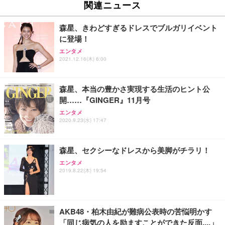
関連ニュース
森星、きわどすぎるドレスでブルガリイベント
に登場！
エンタメ
2021.12.16(木) 6:00
森星、本当の豊かさ実現する生活のヒント公
開……『GINGER』11月号
エンタメ
2020.9.23(水) 17:47
森星、セクシーなドレスから美脚がチラリ！
エンタメ
2019.8.22(木) 19:54
AKB48・柏木由紀が難病公表時の苦悩明かす
「同じ病気の人を励ますことができた反面....」