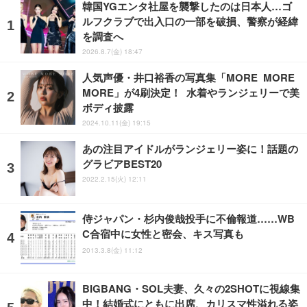
韓国YGエンタ社屋を襲撃したのは日本人…ゴ
ルフクラブで出入口の一部を破損、警察が経緯
を調査へ
2026.8.7(金) 18:47
人気声優・井口裕香の写真集「MORE MORE
MORE」が4刷決定！ 水着やランジェリーで美
ボディ披露
2024.10.11(金) 19:15
あの注目アイドルがランジェリー姿に！話題の
グラビアBEST20
2022.2.15(火) 12:11
侍ジャパン・杉内俊哉投手に不倫報道……WB
C合宿中に女性と密会、キス写真も
2013.3.8(金) 11:12
BIGBANG・SOL夫妻、久々の2SHOTに視線集
中！結婚式にともに出席、カリスマ性溢れる姿