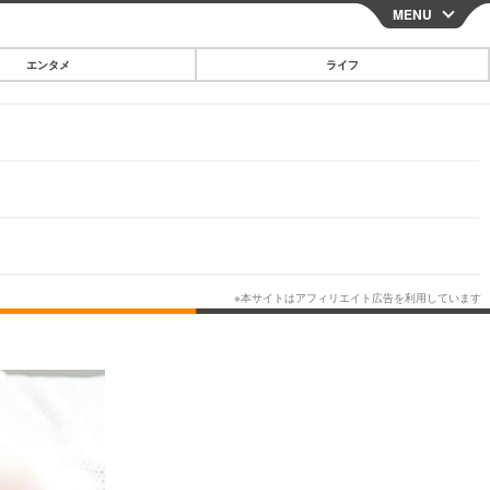
MENU
CLOSE
エンタメ
ライフ
スマートフォン
ガジェット・ツール
その他
映画・ドラマ
韓国・芸能
グルメ
スポーツ
ショッピング
ブログ
その他