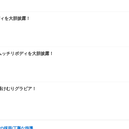
ィを大胆披露！
ムッチリボディを大胆披露！
湯けむりグラビア！
の採用/丁寧な指導