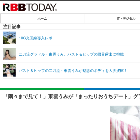
ホーム
IT・デジタル
ホーム
注目記事
IT・デジタル
10G光回線導入レポ
IT・デジタルTOP
SPEED TEST
二刀流グラドル・東雲うみ、バスト＆ヒップの限界露出に挑戦
ネタ
エンタメ
バスト＆ヒップの二刀流・東雲うみが魅惑のボディを大胆披露！
ショッピング
エンタメTOP
ライフ
韓流・K-POP
ライフTOP
リリース一覧
「隅々まで見て！」東雲うみが「まったりおうちデート」グラ
音楽
ペット
プッシュ通知の停止方法
グラビア
その他
ショッピング