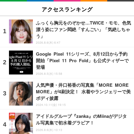
アクセスランキング
ふっくら胸元をのぞかせ…TWICE・モモ、色気
漂う姿にファン悶絶「すんごい」「気絶しちゃ
う」
2026.8.6(木) 6:47
Google Pixel 11シリーズ、8月12日から予約
開始「Pixel 11 Pro Fold」も公式ティザーで
登場
2026.8.5(水) 15:58
人気声優・井口裕香の写真集「MORE MORE
MORE」が4刷決定！ 水着やランジェリーで美
ボディ披露
2024.10.11(金) 19:15
アイドルグループ『zanka』のMiinaがデジタ
ル写真集で初水着グラビア！
2026.8.6(木) 10:13