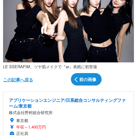
LE SSERAFIM、ツヤ肌メイクで『ar』表紙に初登場
前の画像
この記事へ戻る
アプリケーションエンジニア/日系総合コンサルティングファ
ーム/東京都
株式会社野村総合研究所
東京都
年収～1,400万円
正社員