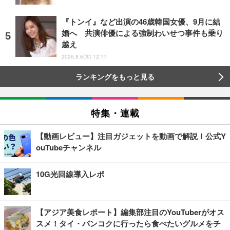
『トンイ』など出演の46歳韓国女優、9月に結
婚へ 共演俳優による強制わいせつ事件も乗り
越え
2026.8.6(木) 12:17
ランキングをもっと見る
特集・連載
【動画レビュー】注目ガジェットを動画で解説！公式Y
ouTubeチャンネル
10G光回線導入レポ
【アジア美食レポート】編集部注目のYouTuberがオス
スメ！タイ・バンコクに行ったら食べたいグルメをチ