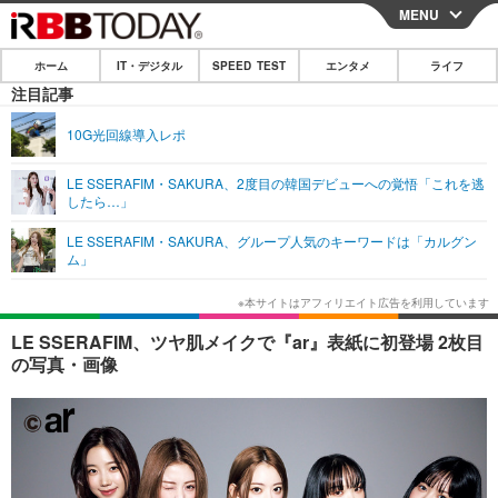
MENU
CLOSE
ホーム
IT・デジタル
SPEED TEST
エンタメ
ライフ
ホーム
注目記事
IT・デジタル
10G光回線導入レポ
IT・デジタルTOP
スマートフォン
SPEED TEST
LE SSERAFIM・SAKURA、2度目の韓国デビューへの覚悟「これを逃
したら…」
ネタ
ガジェット・ツール
エンタメ
LE SSERAFIM・SAKURA、グループ人気のキーワードは「カルグン
ショッピング
その他
ム」
エンタメTOP
映画・ドラマ
ライフ
韓流・K-POP
韓国・芸能
ライフTOP
グルメ
リリース一覧
LE SSERAFIM、ツヤ肌メイクで『ar』表紙に初登場 2枚目
音楽
スポーツ
ペット
ショッピング
の写真・画像
プッシュ通知の停止方法
グラビア
ブログ
その他
ショッピング
その他