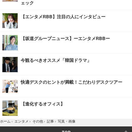
ェック
【エンタメRBB】注目の人にインタビュー
【坂道グループニュース】ーエンタメRBBー
今観るべきオススメ「韓国ドラマ」
快適デスクのヒントが満載！こだわりデスクツアー
【進化するオフィス】
写真・画像
ホーム
›
エンタメ
›
その他
›
記事
›