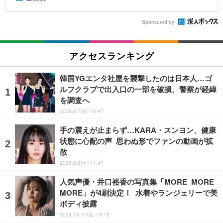
Sponsored by
アクセスランキング
韓国YGエンタ社屋を襲撃したのは日本人…ゴ
ルフクラブで出入口の一部を破損、警察が経緯
を調査へ
2026.8.7(金) 18:47
手の震えが止まらず…KARA・スンヨン、健康
状態に心配の声 思わぬ形でファンの動画が拡
散
2026.8.8(土) 11:47
人気声優・井口裕香の写真集「MORE MORE
MORE」が4刷決定！ 水着やランジェリーで美
ボディ披露
2024.10.11(金) 19:15