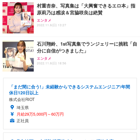
村重杏奈、写真集は「大興奮できるエロ本」指
原莉乃は感涙＆宮脇咲良は絶賛
エンタメ
2022.11.6(日) 13:27
石川翔鈴、1st写真集でランジェリーに挑戦「自
分に自信がつきました」
エンタメ
2022.11.6(日) 18:56
「まだ間に合う!」未経験からできるシステムエンジニア/年間
休日120日以上
株式会社RIOT
埼玉県
月給29万5,000円～60万円
正社員