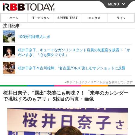
MENU
CLOSE
ホーム
IT・デジタル
SPEED TEST
エンタメ
ライフ
ホーム
注目記事
IT・デジタル
10G光回線導入レポ
IT・デジタルTOP
スマートフォン
SPEED TEST
桜井日奈子、キュートなガソリンスタンド店員の制服姿を披露！「か
わいすぎ」「心も満タンです」
ネタ
ガジェット・ツール
エンタメ
桜井日奈子＆古川雄輝、“名古屋グルメ”楽しむオフショットに反響
ショッピング
その他
エンタメTOP
映画・ドラマ
ライフ
韓流・K-POP
韓国・芸能
ライフTOP
グルメ
リリース一覧
桜井日奈子、“露出”衣装にも興味？！「来年のカレンダー
音楽
スポーツ
ペット
ショッピング
で挑戦するのもアリ」 5枚目の写真・画像
プッシュ通知の停止方法
グラビア
ブログ
その他
ショッピング
その他