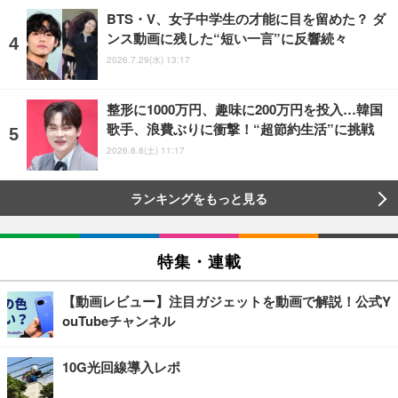
BTS・V、女子中学生の才能に目を留めた？ ダ
ンス動画に残した“短い一言”に反響続々
2026.7.29(水) 13:17
整形に1000万円、趣味に200万円を投入…韓国
歌手、浪費ぶりに衝撃！“超節約生活”に挑戦
2026.8.8(土) 11:17
ランキングをもっと見る
特集・連載
【動画レビュー】注目ガジェットを動画で解説！公式Y
ouTubeチャンネル
10G光回線導入レポ