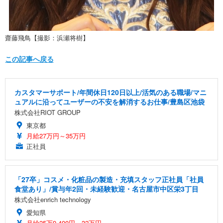
齋藤飛鳥【撮影：浜瀬将樹】
この記事へ戻る
カスタマーサポート/年間休日120日以上/活気のある職場/マニ
ュアルに沿ってユーザーの不安を解消するお仕事/豊島区池袋
株式会社RIOT GROUP
東京都
月給27万円～35万円
正社員
「27卒」コスメ・化粧品の製造・充填スタッフ正社員「社員
食堂あり」/賞与年2回・未経験歓迎・名古屋市中区栄3丁目
株式会社enrich technology
愛知県
月給25万9,400円～32万円