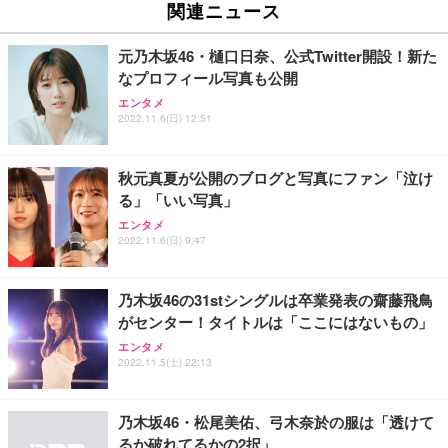
関連ニュース
元乃木坂46・樋口日奈、公式Twitter開設！新た
なプロフィール写真も公開
エンタメ
2022.11.6(日) 12:51
秋元真夏が公開のブログと写真にファン「泣け
る」「いい写真」
エンタメ
2022.11.6(日) 9:47
乃木坂46の31stシングルは卒業発表の齋藤飛鳥
がセンター！タイトルは「ここにはないもの」
エンタメ
2022.11.5(土) 22:13
乃木坂46・松尾美佑、弓木奈於の服は「透けて
るか破れてるかの2択」