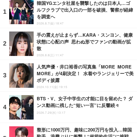
韓国YGエンタ社屋を襲撃したのは日本人…ゴ
ルフクラブで出入口の一部を破損、警察が経緯
を調査へ
2026.8.7(金) 18:47
手の震えが止まらず…KARA・スンヨン、健康
状態に心配の声 思わぬ形でファンの動画が拡
散
2026.8.8(土) 11:47
人気声優・井口裕香の写真集「MORE MORE
MORE」が4刷決定！ 水着やランジェリーで美
ボディ披露
2024.10.11(金) 19:15
BTS・V、女子中学生の才能に目を留めた？ ダ
ンス動画に残した“短い一言”に反響続々
2026.7.29(水) 13:17
整形に1000万円、趣味に200万円を投入…韓国
歌手、浪費ぶりに衝撃！“超節約生活”に挑戦