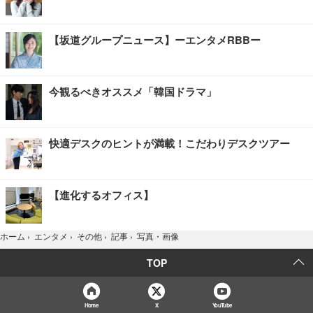
【坂道グループニュース】ーエンタメRBBー
今観るべきオススメ「韓国ドラマ」
快適デスクのヒントが満載！こだわりデスクツアー
【進化するオフィス】
写真・画像
ホーム
›
エンタメ
›
その他
›
記事
›
TOP
Home
X
YouTube