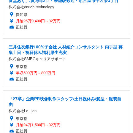
食堂あり」/賞与年2回・未経験歓迎・名古屋市中区栄3丁目
株式会社enrich technology
愛知県
月給25万9,400円～32万円
正社員
三井住友銀行100%子会社 人材紹介コンサルタント 両手型 募
集土日・祝日休み福利厚生充実
株式会社SMBCキャリアサポート
東京都
年収500万円～800万円
正社員
「27卒」企業PR映像制作スタッフ/土日祝休み/髪型・服装自
由
株式会社Le Lien
東京都
月給24万1,500円～32万円
正社員