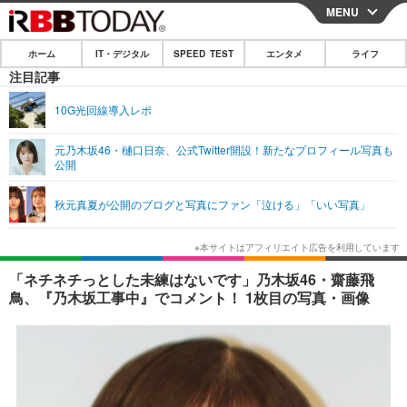
MENU
CLOSE
ホーム
IT・デジタル
SPEED TEST
エンタメ
ライフ
ホーム
注目記事
IT・デジタル
10G光回線導入レポ
IT・デジタルTOP
スマートフォン
SPEED TEST
元乃木坂46・樋口日奈、公式Twitter開設！新たなプロフィール写真も
公開
ネタ
ガジェット・ツール
エンタメ
秋元真夏が公開のブログと写真にファン「泣ける」「いい写真」
ショッピング
その他
エンタメTOP
映画・ドラマ
ライフ
韓流・K-POP
韓国・芸能
ライフTOP
グルメ
リリース一覧
「ネチネチっとした未練はないです」乃木坂46・齋藤飛
音楽
スポーツ
ペット
ショッピング
鳥、『乃木坂工事中』でコメント！ 1枚目の写真・画像
プッシュ通知の停止方法
グラビア
ブログ
その他
ショッピング
その他