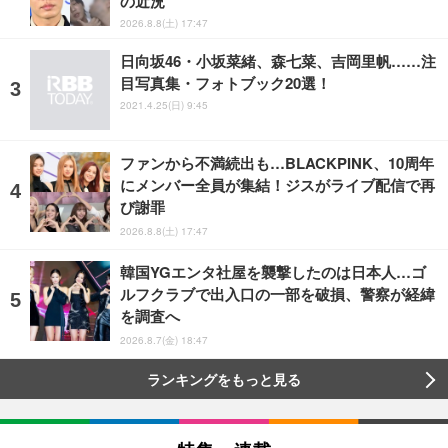
の近況
2026.8.8(土) 17:47
日向坂46・小坂菜緒、森七菜、吉岡里帆……注
目写真集・フォトブック20選！
2021.4.25(日) 9:45
ファンから不満続出も…BLACKPINK、10周年
にメンバー全員が集結！ジスがライブ配信で再
び謝罪
2026.8.8(土) 17:47
韓国YGエンタ社屋を襲撃したのは日本人…ゴ
ルフクラブで出入口の一部を破損、警察が経緯
を調査へ
2026.8.7(金) 18:47
ランキングをもっと見る