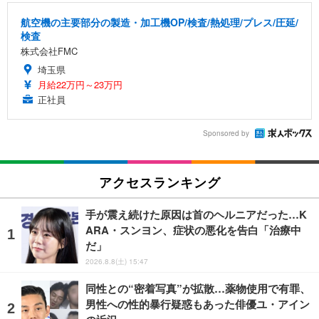
航空機の主要部分の製造・加工機OP/検査/熱処理/プレス/圧延/
検査
株式会社FMC
埼玉県
月給22万円～23万円
正社員
Sponsored by
アクセスランキング
手が震え続けた原因は首のヘルニアだった…K
ARA・スンヨン、症状の悪化を告白「治療中
だ」
2026.8.8(土) 15:47
同性との“密着写真”が拡散…薬物使用で有罪、
男性への性的暴行疑惑もあった俳優ユ・アイン