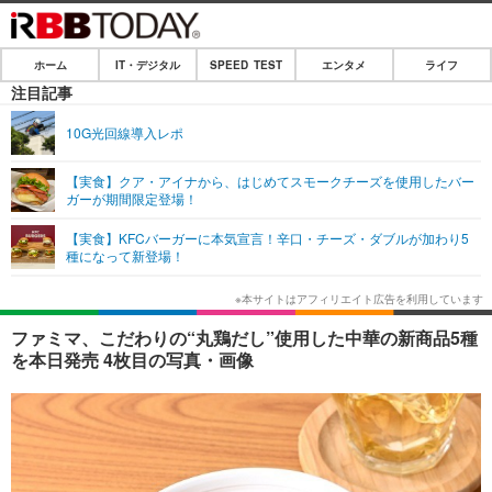
MENU
CLOSE
ホーム
IT・デジタル
SPEED TEST
エンタメ
ライフ
ホーム
注目記事
IT・デジタル
10G光回線導入レポ
IT・デジタルTOP
スマートフォン
SPEED TEST
【実食】クア・アイナから、はじめてスモークチーズを使用したバー
ガーが期間限定登場！
ネタ
ガジェット・ツール
エンタメ
【実食】KFCバーガーに本気宣言！辛口・チーズ・ダブルが加わり5
ショッピング
その他
種になって新登場！
エンタメTOP
映画・ドラマ
ライフ
韓流・K-POP
韓国・芸能
ライフTOP
グルメ
リリース一覧
ファミマ、こだわりの“丸鶏だし”使用した中華の新商品5種
音楽
スポーツ
ペット
ショッピング
を本日発売 4枚目の写真・画像
プッシュ通知の停止方法
グラビア
ブログ
その他
ショッピング
その他