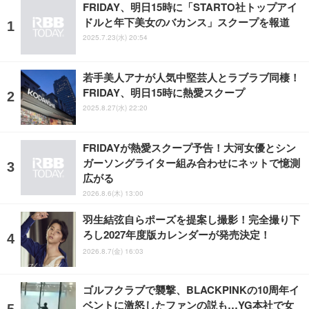
FRIDAY、明日15時に「STARTO社トップアイ
ドルと年下美女のバカンス」スクープを報道
2025.7.23(水) 20:54
若手美人アナが人気中堅芸人とラブラブ同棲！
FRIDAY、明日15時に熱愛スクープ
2025.8.27(水) 22:20
FRIDAYが熱愛スクープ予告！大河女優とシン
ガーソングライター組み合わせにネットで憶測
広がる
2026.8.6(木) 13:00
羽生結弦自らポーズを提案し撮影！完全撮り下
ろし2027年度版カレンダーが発売決定！
2026.8.7(金) 16:03
ゴルフクラブで襲撃、BLACKPINKの10周年イ
ベントに激怒したファンの説も…YG本社で女