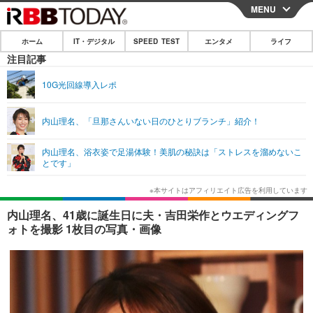
MENU
CLOSE
ホーム
IT・デジタル
SPEED TEST
エンタメ
ライフ
ホーム
注目記事
IT・デジタル
10G光回線導入レポ
IT・デジタルTOP
スマートフォン
SPEED TEST
内山理名、「旦那さんいない日のひとりブランチ」紹介！
ネタ
ガジェット・ツール
エンタメ
内山理名、浴衣姿で足湯体験！美肌の秘訣は「ストレスを溜めないこ
ショッピング
その他
とです」
エンタメTOP
映画・ドラマ
ライフ
韓流・K-POP
韓国・芸能
ライフTOP
グルメ
リリース一覧
内山理名、41歳に誕生日に夫・吉田栄作とウエディングフ
音楽
スポーツ
ペット
ショッピング
ォトを撮影 1枚目の写真・画像
プッシュ通知の停止方法
グラビア
ブログ
その他
ショッピング
その他