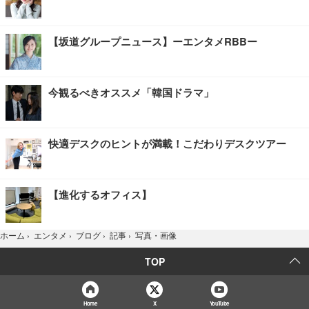
【坂道グループニュース】ーエンタメRBBー
今観るべきオススメ「韓国ドラマ」
快適デスクのヒントが満載！こだわりデスクツアー
【進化するオフィス】
写真・画像
ホーム
›
エンタメ
›
ブログ
›
記事
›
TOP
Home
X
YouTube