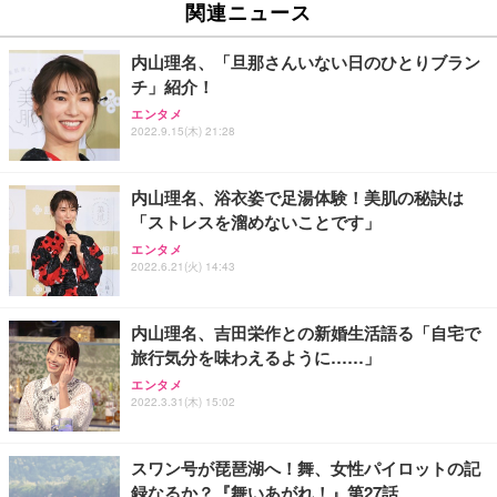
関連ニュース
内山理名、「旦那さんいない日のひとりブラン
チ」紹介！
エンタメ
2022.9.15(木) 21:28
内山理名、浴衣姿で足湯体験！美肌の秘訣は
「ストレスを溜めないことです」
エンタメ
2022.6.21(火) 14:43
内山理名、吉田栄作との新婚生活語る「自宅で
旅行気分を味わえるように……」
エンタメ
2022.3.31(木) 15:02
スワン号が琵琶湖へ！舞、女性パイロットの記
録なるか？『舞いあがれ！』第27話