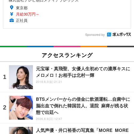
東京都
月給30万円～
正社員
Sponsored by
アクセスランキング
元宝塚・真飛聖、女優人生初めての濃厚キスに
メロメロ！お相手は北村一輝
2018.8.3(金) 21:21
BTSメンバーからの借金に飲酒運転…自粛中に
脳出血で倒れた韓国芸人、退院 麻痺が残る状
態で出廷へ
2026.8.9(日) 12:47
人気声優・井口裕香の写真集「MORE MORE