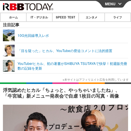
MENU
CLOSE
ホーム
IT・デジタル
SPEED TEST
エンタメ
ライフ
ホーム
注目記事
IT・デジタル
10G光回線導入レポ
IT・デジタルTOP
スマートフォン
SPEED TEST
「目を疑った」ヒカル、YouTubeの脅迫コメントに法的措置
ネタ
ガジェット・ツール
エンタメ
YouTuberヒカル、初の著書がSHIBUYA TSUTAYAで快挙！初週販売冊
ショッピング
その他
数の記録を更新
エンタメTOP
映画・ドラマ
ライフ
韓流・K-POP
韓国・芸能
ライフTOP
グルメ
リリース一覧
浮気認めたヒカル「ちょっと、やっちゃいましたね」、
音楽
スポーツ
ペット
ショッピング
「牛宮城」新メニュー発表会で自虐 1枚目の写真・画像
プッシュ通知の停止方法
グラビア
ブログ
その他
ショッピング
その他