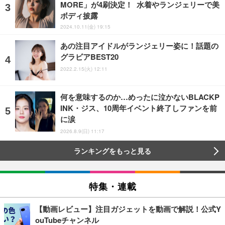
MORE」が4刷決定！ 水着やランジェリーで美
ボディ披露
2024.10.11(金) 19:15
あの注目アイドルがランジェリー姿に！話題の
グラビアBEST20
2022.2.15(火) 12:11
何を意味するのか…めったに泣かないBLACKP
INK・ジス、10周年イベント終了しファンを前
に涙
2026.8.9(日) 11:17
ランキングをもっと見る
特集・連載
【動画レビュー】注目ガジェットを動画で解説！公式Y
ouTubeチャンネル