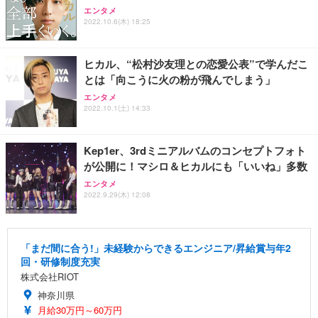
エンタメ
2022.10.6(木) 18:25
ヒカル、“松村沙友理との恋愛公表”で学んだこ
とは「向こうに火の粉が飛んでしまう」
エンタメ
2022.10.1(土) 14:33
Kep1er、3rdミニアルバムのコンセプトフォト
が公開に！マシロ＆ヒカルにも「いいね」多数
エンタメ
2022.9.29(木) 12:08
「まだ間に合う!」未経験からできるエンジニア/昇給賞与年2
回・研修制度充実
株式会社RIOT
神奈川県
月給30万円～60万円