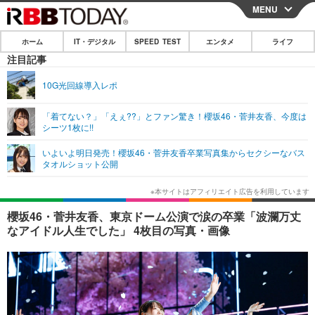
MENU
CLOSE
ホーム
IT・デジタル
SPEED TEST
エンタメ
ライフ
ホーム
注目記事
IT・デジタル
10G光回線導入レポ
IT・デジタルTOP
スマートフォン
SPEED TEST
「着てない？」「えぇ??」とファン驚き！櫻坂46・菅井友香、今度は
シーツ1枚に!!
ネタ
ガジェット・ツール
エンタメ
いよいよ明日発売！櫻坂46・菅井友香卒業写真集からセクシーなバス
ショッピング
その他
タオルショット公開
エンタメTOP
映画・ドラマ
ライフ
韓流・K-POP
韓国・芸能
ライフTOP
グルメ
リリース一覧
櫻坂46・菅井友香、東京ドーム公演で涙の卒業「波瀾万丈
音楽
スポーツ
ペット
ショッピング
なアイドル人生でした」 4枚目の写真・画像
プッシュ通知の停止方法
グラビア
ブログ
その他
ショッピング
その他