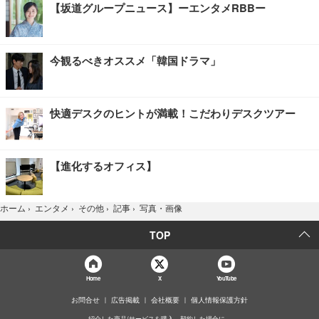
【坂道グループニュース】ーエンタメRBBー
今観るべきオススメ「韓国ドラマ」
快適デスクのヒントが満載！こだわりデスクツアー
【進化するオフィス】
写真・画像
ホーム
›
エンタメ
›
その他
›
記事
›
TOP
Home
X
YouTube
お問合せ
広告掲載
会社概要
個人情報保護方針
紹介した商品/サービスを購入、契約した場合に、