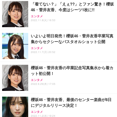
「着てない？」「えぇ??」とファン驚き！櫻坂
46・菅井友香、今度はシーツ1枚に!!
エンタメ
2022.11.8(火) 16:53
いよいよ明日発売！櫻坂46・菅井友香卒業写真
集からセクシーなバスタオルショット公開
エンタメ
2022.11.7(月) 20:52
櫻坂46・菅井友香の卒業記念写真集水から着カ
ット初公開！
エンタメ
2022.9.29(木) 17:05
櫻坂46・菅井友香、最後のセンター楽曲が8日
にデジタルリリース決定！
エンタメ
2022.11.2(水) 19:24