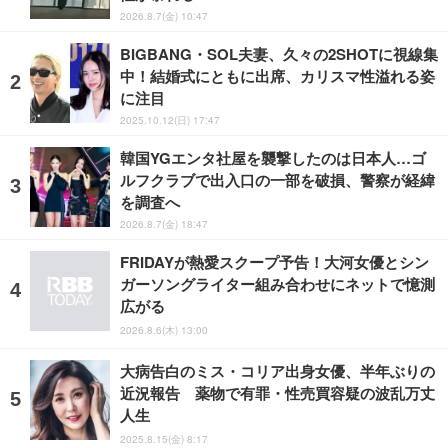
2026.8.7(金) 10:47
BIGBANG・SOL夫妻、久々の2SHOTに視線集
中！結婚式にともに出席、カリスマ性溢れる姿
に注目
2025.10.12(日) 17:47
韓国YGエンタ社屋を襲撃したのは日本人…ゴ
ルフクラブで出入口の一部を破損、警察が経緯
を調査へ
2026.8.7(金) 18:47
FRIDAYが熱愛スクープ予告！大河女優とシン
ガーソングライター組み合わせにネットで憶測
広がる
2026.8.6(木) 13:00
大病告白のミス・コリア出身女優、半年ぶりの
近況報告 薬物で有罪・性売買容疑の波乱万丈
人生
2025.8.15(金) 8:17