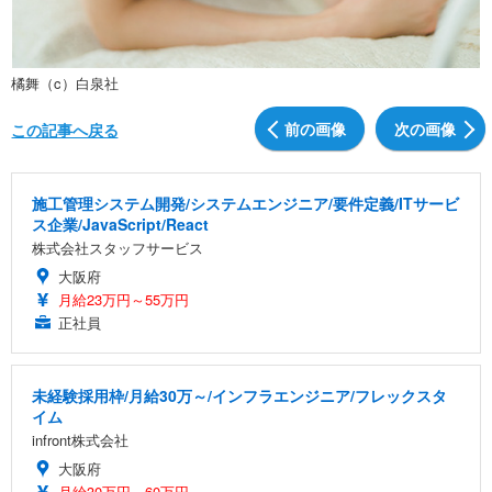
橘舞（c）白泉社
前の画像
次の画像
この記事へ戻る
施工管理システム開発/システムエンジニア/要件定義/ITサービ
ス企業/JavaScript/React
株式会社スタッフサービス
大阪府
月給23万円～55万円
正社員
未経験採用枠/月給30万～/インフラエンジニア/フレックスタ
イム
infront株式会社
大阪府
月給30万円～60万円