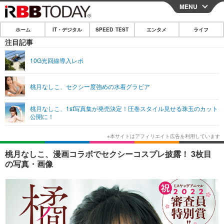
MENU
CLOSE
ホーム
IT・デジタル
SPEED TEST
エンタメ
ライフ
ホーム
注目記事
IT・デジタル
10G光回線導入レポ
IT・デジタルTOP
スマートフォン
SPEED TEST
桃月なしこ、セクシー度強めの水着グラビア
ネタ
ガジェット・ツール
エンタメ
桃月なしこ、1st写真集が発売決定！圧巻スタイル見せる珠玉のカット
ショッピング
その他
公開に！
エンタメTOP
映画・ドラマ
ライフ
韓流・K-POP
韓国・芸能
ライフTOP
グルメ
リリース一覧
桃月なしこ、漫画コラボでセクシーコスプレ披露！ 3枚目
音楽
スポーツ
ペット
ショッピング
の写真・画像
プッシュ通知の停止方法
グラビア
ブログ
その他
ショッピング
その他