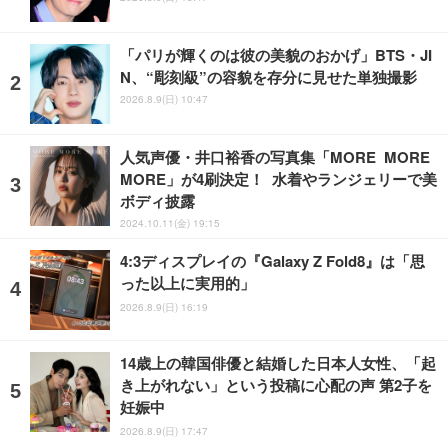
「パリが輝くのは彼の美貌のおかげ」BTS・JI
N、“彫刻級”の容貌を存分に見せた単独撮影
2026.8.9(日) 10:47
人気声優・井口裕香の写真集「MORE MORE
MORE」が4刷決定！ 水着やランジェリーで美
ボディ披露
2024.10.11(金) 19:15
4:3ディスプレイの『Galaxy Z Fold8』は「思
った以上に実用的」
2026.8.9(日) 16:19
14歳上の韓国俳優と結婚した日本人女性、「起
き上がれない」という投稿に心配の声 第2子を
妊娠中
2026.8.9(日) 17:47