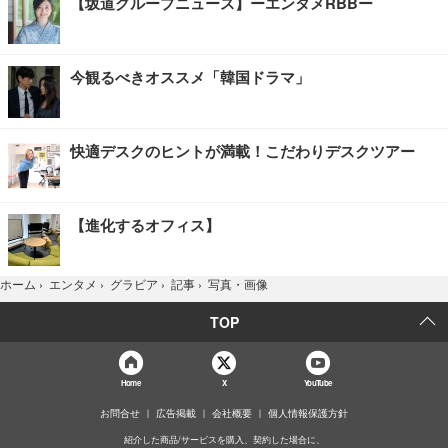
【坂道グループニュース】ーエンタメRBBー
今観るべきオススメ「韓国ドラマ」
快適デスクのヒントが満載！こだわりデスクツアー
【進化するオフィス】
写真・画像
ホーム
›
エンタメ
›
グラビア
›
記事
›
TOP
Home
X
YouTube
お問合せ
広告掲載
会社概要
個人情報保護方針
紹介した商品/サービスを購入、契約した場合に、