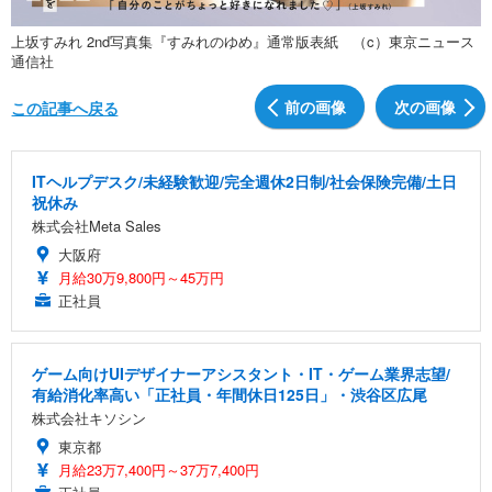
上坂すみれ 2nd写真集『すみれのゆめ』通常版表紙 （c）東京ニュース
通信社
前の画像
次の画像
この記事へ戻る
ITヘルプデスク/未経験歓迎/完全週休2日制/社会保険完備/土日
祝休み
株式会社Meta Sales
大阪府
月給30万9,800円～45万円
正社員
ゲーム向けUIデザイナーアシスタント・IT・ゲーム業界志望/
有給消化率高い「正社員・年間休日125日」・渋谷区広尾
株式会社キソシン
東京都
月給23万7,400円～37万7,400円