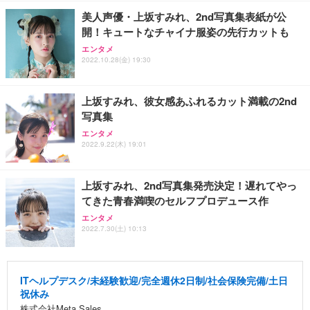
美人声優・上坂すみれ、2nd写真集表紙が公
開！キュートなチャイナ服姿の先行カットも
エンタメ
2022.10.28(金) 19:30
上坂すみれ、彼女感あふれるカット満載の2nd
写真集
エンタメ
2022.9.22(木) 19:01
上坂すみれ、2nd写真集発売決定！遅れてやっ
てきた青春満喫のセルフプロデュース作
エンタメ
2022.7.30(土) 10:13
ITヘルプデスク/未経験歓迎/完全週休2日制/社会保険完備/土日
祝休み
株式会社Meta Sales