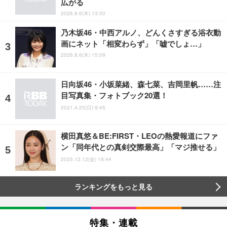
広がる
2026.8.6(木) 13:00
乃木坂46・中西アルノ、どんくさすぎる浴衣動
画にネット「相変わらず」「嘘でしょ…」
2026.8.6(木) 15:09
日向坂46・小坂菜緒、森七菜、吉岡里帆……注
目写真集・フォトブック20選！
2021.4.25(日) 9:45
横田真悠＆BE:FIRST・LEOの熱愛報道にファ
ン「同年代との真剣交際最高」「マジ推せる」
2025.12.12(金) 18:44
ランキングをもっと見る
特集・連載