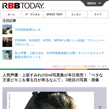
MENU
CLOSE
ホーム
IT・デジタル
SPEED TEST
エンタメ
ライフ
ホーム
注目記事
IT・デジタル
10G光回線導入レポ
IT・デジタルTOP
スマートフォン
SPEED TEST
YOSHIKI、SUGIZO、HYDE、MIYAVI が新バンド結成「アベンジャー
ズみたいな…」
ネタ
ガジェット・ツール
エンタメ
美人声優・上坂すみれ、2nd写真集表紙が公開！キュートなチャイナ
ショッピング
その他
服姿の先行カットも
エンタメTOP
映画・ドラマ
ライフ
韓流・K-POP
韓国・芸能
ライフTOP
グルメ
リリース一覧
人気声優・上坂すみれの2nd写真集が本日発売！「ベタな
音楽
スポーツ
ペット
ショッピング
王道ビキニを着る日が来るなんて」 3枚目の写真・画像
プッシュ通知の停止方法
グラビア
ブログ
その他
ショッピング
その他