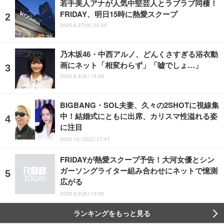
若手美人アナが人気中堅芸人とラブラブ同棲！
FRIDAY、明日15時に熱愛スクープ
2025.8.27(水) 22:20
乃木坂46・中西アルノ、どんくさすぎる浴衣動
画にネット「相変わらず」「嘘でしょ…」
2026.8.6(木) 15:09
BIGBANG・SOL夫妻、久々の2SHOTに視線集
中！結婚式にともに出席、カリスマ性溢れる姿
に注目
2025.10.12(日) 17:47
FRIDAYが熱愛スクープ予告！大河女優とシン
ガーソングライター組み合わせにネットで憶測
広がる
2026.8.6(木) 13:00
ランキングをもっと見る