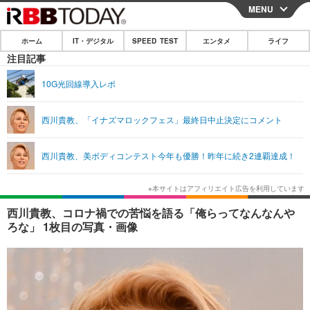
MENU
CLOSE
ホーム
IT・デジタル
SPEED TEST
エンタメ
ライフ
ホーム
注目記事
IT・デジタル
10G光回線導入レポ
IT・デジタルTOP
スマートフォン
SPEED TEST
西川貴教、「イナズマロックフェス」最終日中止決定にコメント
ネタ
ガジェット・ツール
エンタメ
西川貴教、美ボディコンテスト今年も優勝！昨年に続き2連覇達成！
ショッピング
その他
エンタメTOP
映画・ドラマ
ライフ
韓流・K-POP
韓国・芸能
ライフTOP
グルメ
リリース一覧
西川貴教、コロナ禍での苦悩を語る「俺らってなんなんや
音楽
スポーツ
ペット
ショッピング
ろな」 1枚目の写真・画像
プッシュ通知の停止方法
グラビア
ブログ
その他
ショッピング
その他