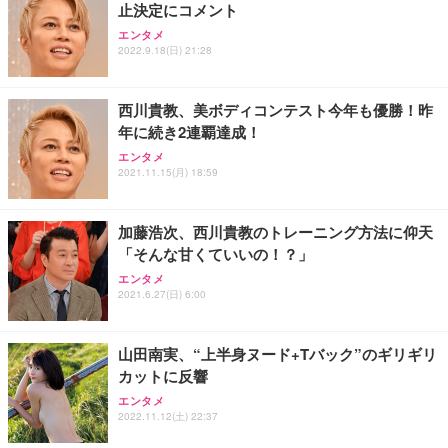
止決定にコメント
エンタメ
2022.9.18(日) 21:28
西川貴教、美ボディコンテスト今年も優勝！昨
年に続き2連覇達成！
エンタメ
2021.11.15(月) 18:59
加藤浩次、西川貴教のトレーニング方法に仰天
「そんな甘くていいの！？」
エンタメ
2021.6.27(日) 6:00
山田南実、“上半身ヌード+Tバック”のギリギリ
カットに反響
エンタメ
2022.11.12(土) 22:37