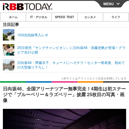
MENU
CLOSE
ホーム
IT・デジタル
SPEED TEST
エンタメ
ライフ
ホーム
注目記事
IT・デジタル
10G光回線導入レポ
IT・デジタルTOP
スマートフォン
SPEED TEST
25日発売『ヤングチャンピオン』に日向坂46・加藤史帆が登場！グラ
ビア先行公開
ネタ
ガジェット・ツール
エンタメ
日向坂46・齊藤京子、キュートにへそチラ！センター発表後、初めて
ショッピング
その他
の大型撮り下ろし！
エンタメTOP
映画・ドラマ
ライフ
韓流・K-POP
韓国・芸能
ライフTOP
グルメ
リリース一覧
日向坂46、全国アリーナツアー無事完走！4期生は初ステー
音楽
スポーツ
ペット
ショッピング
ジで「ブルーベリー＆ラズベリー」披露 25枚目の写真・画
プッシュ通知の停止方法
像
グラビア
ブログ
その他
ショッピング
その他