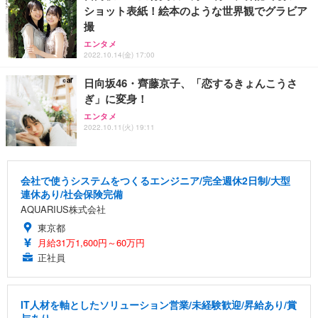
ショット表紙！絵本のような世界観でグラビア
撮
エンタメ
2022.10.14(金) 17:00
日向坂46・齊藤京子、「恋するきょんこうさ
ぎ」に変身！
エンタメ
2022.10.11(火) 19:11
会社で使うシステムをつくるエンジニア/完全週休2日制/大型
連休あり/社会保険完備
AQUARIUS株式会社
東京都
月給31万1,600円～60万円
正社員
IT人材を軸としたソリューション営業/未経験歓迎/昇給あり/賞
与あり