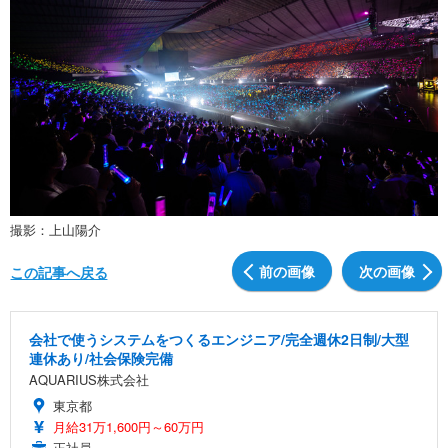
撮影：上山陽介
前の画像
次の画像
この記事へ戻る
会社で使うシステムをつくるエンジニア/完全週休2日制/大型
連休あり/社会保険完備
AQUARIUS株式会社
東京都
月給31万1,600円～60万円
正社員