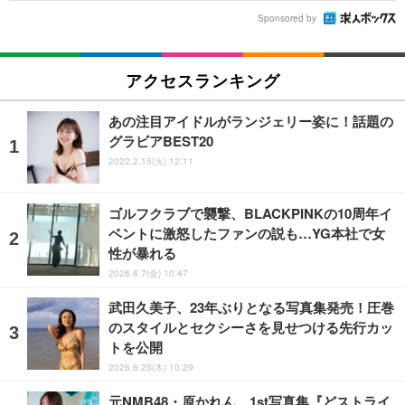
Sponsored by
アクセスランキング
あの注目アイドルがランジェリー姿に！話題の
グラビアBEST20
2022.2.15(火) 12:11
ゴルフクラブで襲撃、BLACKPINKの10周年イ
ベントに激怒したファンの説も…YG本社で女
性が暴れる
2026.8.7(金) 10:47
武田久美子、23年ぶりとなる写真集発売！圧巻
のスタイルとセクシーさを見せつける先行カッ
トを公開
2026.6.25(木) 10:29
元NMB48・原かれん、1st写真集『どストライ