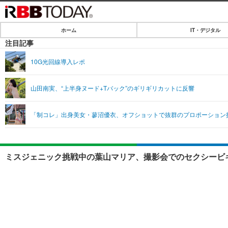
ホーム
IT・デジタル
ホーム
注目記事
IT・デジタル
10G光回線導入レポ
IT・デジタルTOP
SPEED TEST
山田南実、“上半身ヌード+Tバック”のギリギリカットに反響
ネタ
エンタメ
「制コレ」出身美女・蓼沼優衣、オフショットで抜群のプロポーション
ショッピング
エンタメTOP
ライフ
韓流・K-POP
ライフTOP
リリース一覧
ミスジェニック挑戦中の葉山マリア、撮影会でのセクシービキ
音楽
ペット
プッシュ通知の停止方法
グラビア
その他
ショッピング