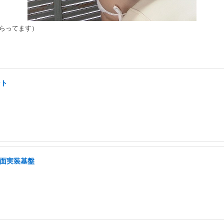
もらってます）
ント
画面実装基盤