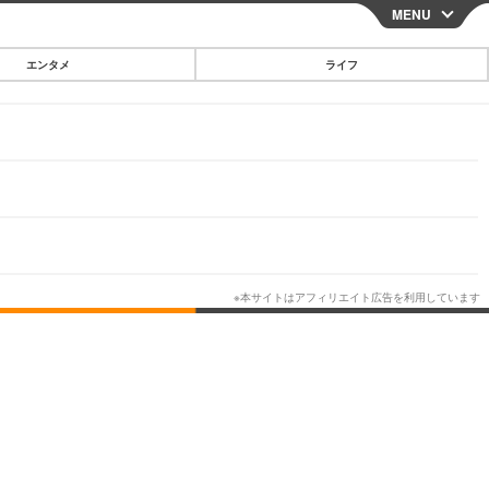
MENU
CLOSE
エンタメ
ライフ
スマートフォン
ガジェット・ツール
その他
映画・ドラマ
韓国・芸能
グルメ
スポーツ
ショッピング
ブログ
その他