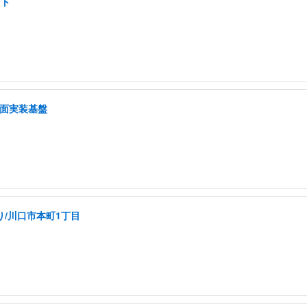
ント
画面実装基盤
り/川口市本町1丁目