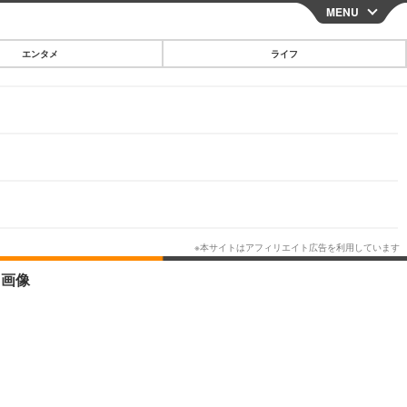
MENU
CLOSE
エンタメ
ライフ
スマートフォン
ガジェット・ツール
その他
映画・ドラマ
韓国・芸能
グルメ
・画像
スポーツ
ショッピング
ブログ
その他