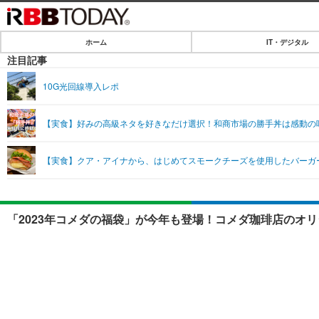
ホーム
IT・デジタル
ホーム
注目記事
IT・デジタル
10G光回線導入レポ
IT・デジタルTOP
SPEED TEST
【実食】好みの高級ネタを好きなだけ選択！和商市場の勝手丼は感動の
ネタ
エンタメ
【実食】クア・アイナから、はじめてスモークチーズを使用したバーガ
ショッピング
エンタメTOP
ライフ
韓流・K-POP
ライフTOP
リリース一覧
「2023年コメダの福袋」が今年も登場！コメダ珈琲店のオリジ
音楽
ペット
プッシュ通知の停止方法
グラビア
その他
ショッピング