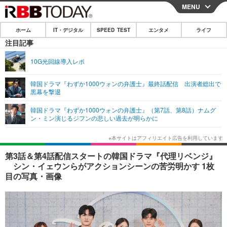
MENU
CLOSE
ホーム
IT・デジタル
SPEED TEST
エンタメ
ライフ
ホーム
注目記事
IT・デジタル
10G光回線導入レポ
IT・デジタルTOP
スマートフォン
SPEED TEST
韓国ドラマ『わずか1000ウォンの弁護士』最終話配信 出演者総出で
黒幕を撃退
ネタ
ガジェット・ツール
エンタメ
韓国ドラマ『わずか1000ウォンの弁護士』（第7話、第8話）ナムグ
ショッピング
その他
ン・ミン演じるジフンの悲しい過去が明らかに
エンタメTOP
映画・ドラマ
ライフ
韓流・K-POP
韓国・芸能
ライフTOP
グルメ
リリース一覧
第3話＆第4話配信スタートの韓国ドラマ『代理リベンジ』
音楽
スポーツ
ペット
ショッピング
シン・イェウンらがアクションシーンの苦労明かす 1枚
プッシュ通知の停止方法
目の写真・画像
グラビア
ブログ
その他
ショッピング
その他