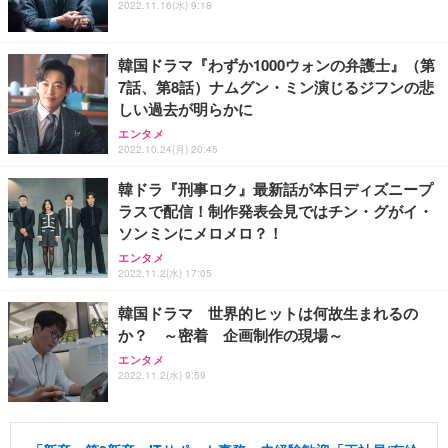
2022.11.16(水) 9:18
韓国ドラマ『わずか1000ウォンの弁護士』（第
7話、第8話）ナムグン・ミン演じるジフンの悲
しい過去が明らかに
エンタメ
2022.10.24(月) 20:45
韓ドラ『刑事ロク』最新話が本日ディズニープ
ラスで配信！制作発表会見ではチン・グがイ・
ソンミンにメロメロ？！
エンタメ
2022.11.2(水) 17:05
韓国ドラマ 世界的ヒットは何故生まれるの
か？ ～密着 企画制作の現場～
エンタメ
2022.11.2(水) 9:59