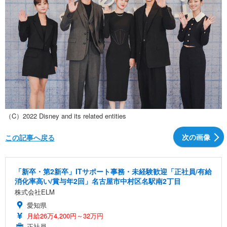
（C）2022 Disney and its related entities
次の画像
この記事へ戻る
「新卒・第2新卒」ITサポート事務・未経験歓迎「正社員/有給
消化率高い/賞与年2回」名古屋市中村区名駅南2丁目
株式会社ELM
愛知県
月給26万4,200円～32万円
正社員