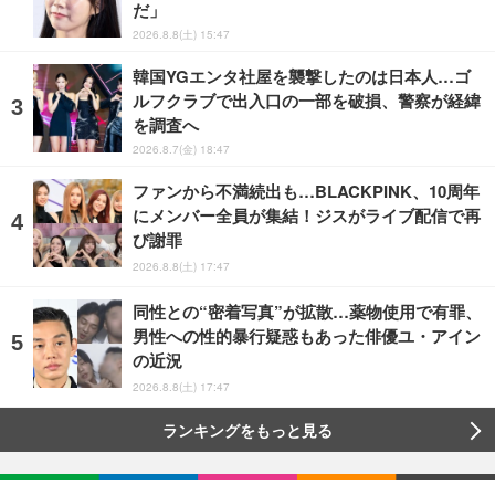
だ」
2026.8.8(土) 15:47
韓国YGエンタ社屋を襲撃したのは日本人…ゴ
ルフクラブで出入口の一部を破損、警察が経緯
を調査へ
2026.8.7(金) 18:47
ファンから不満続出も…BLACKPINK、10周年
にメンバー全員が集結！ジスがライブ配信で再
び謝罪
2026.8.8(土) 17:47
同性との“密着写真”が拡散…薬物使用で有罪、
男性への性的暴行疑惑もあった俳優ユ・アイン
の近況
2026.8.8(土) 17:47
ランキングをもっと見る