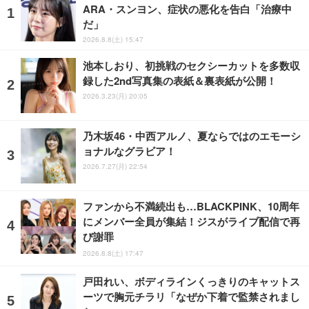
ARA・スンヨン、症状の悪化を告白「治療中
だ」
2026.8.8(土) 15:47
池本しおり、初挑戦のセクシーカットを多数収
録した2nd写真集の表紙＆裏表紙が公開！
2026.3.23(月) 20:05
乃木坂46・中西アルノ、夏ならではのエモーシ
ョナルなグラビア！
2026.7.27(月) 22:54
ファンから不満続出も…BLACKPINK、10周年
にメンバー全員が集結！ジスがライブ配信で再
び謝罪
2026.8.8(土) 17:47
戸田れい、ボディラインくっきりのキャットス
ーツで胸元チラリ「なぜか下着で監禁されまし