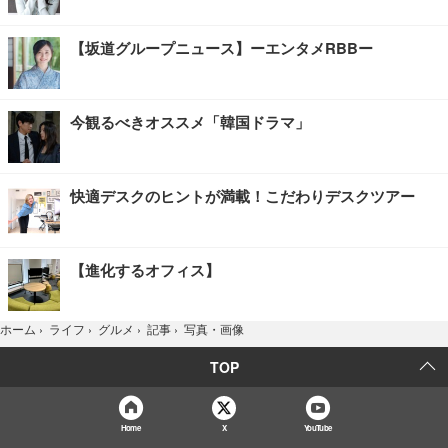
【坂道グループニュース】ーエンタメRBBー
今観るべきオススメ「韓国ドラマ」
快適デスクのヒントが満載！こだわりデスクツアー
【進化するオフィス】
写真・画像
ホーム
›
ライフ
›
グルメ
›
記事
›
TOP
Home
X
YouTube