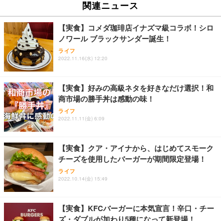
関連ニュース
【実食】コメダ珈琲店イナズマ級コラボ！シロ
ノワール ブラックサンダー誕生！
ライフ
2022.11.16(水) 12:20
【実食】好みの高級ネタを好きなだけ選択！和
商市場の勝手丼は感動の味！
ライフ
2022.11.11(金) 6:09
【実食】クア・アイナから、はじめてスモーク
チーズを使用したバーガーが期間限定登場！
ライフ
2022.10.14(金) 15:49
【実食】KFCバーガーに本気宣言！辛口・チー
ズ・ダブルが加わり5種になって新登場！