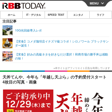
MENU
CLOSE
ホーム
IT・デジタル
SPEED TEST
エンタメ
ライフ
ホーム
注目記事
IT・デジタル
10G光回線導入レポ
IT・デジタルTOP
スマートフォン
SPEED TEST
【実食】コメダ珈琲店イナズマ級コラボ！シロノワール ブラックサン
ダー誕生！
ネタ
ガジェット・ツール
エンタメ
【実食】好みの高級ネタを好きなだけ選択！和商市場の勝手丼は感動
ショッピング
その他
の味！
エンタメTOP
映画・ドラマ
ライフ
韓流・K-POP
韓国・芸能
ライフTOP
グルメ
リリース一覧
天丼てんや、今年も「年越し天ぷら」の予約受付スタート
音楽
スポーツ
ペット
ショッピング
4枚目の写真・画像
プッシュ通知の停止方法
グラビア
ブログ
その他
ショッピング
その他