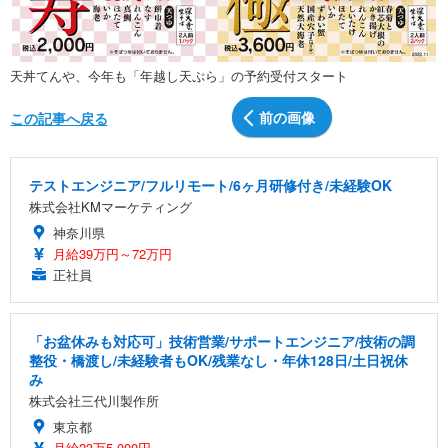
天丼てんや、今年も「年越し天ぷら」の予約受付スタート
前の画像
この記事へ戻る
テストエンジニア/フルリモート/6ヶ月研修付き/未経験OK
株式会社KMマーケティング
神奈川県
月給39万円～72万円
正社員
「お盆休みも対応可」技術営業/サポートエンジニア/技術の調
整役・橋渡し/未経験者もOK/残業なし・年休128日/土日祝休
み
株式会社三代川製作所
東京都
月給23万5,000円～