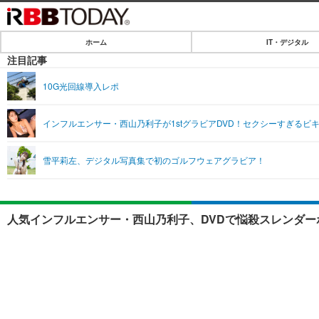
ホーム
IT・デジタル
ホーム
注目記事
IT・デジタル
10G光回線導入レポ
IT・デジタルTOP
SPEED TEST
インフルエンサー・西山乃利子が1stグラビアDVD！セクシーすぎるビ
ネタ
エンタメ
雪平莉左、デジタル写真集で初のゴルフウェアグラビア！
ショッピング
エンタメTOP
ライフ
韓流・K-POP
ライフTOP
リリース一覧
人気インフルエンサー・西山乃利子、DVDで悩殺スレンダー
音楽
ペット
プッシュ通知の停止方法
グラビア
その他
ショッピング