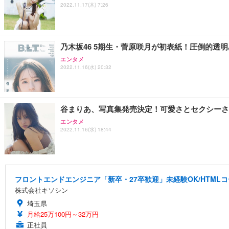
2022.11.17(木) 7:26
乃木坂46 5期生・菅原咲月が初表紙！圧倒的透
エンタメ
2022.11.16(水) 20:32
谷まりあ、写真集発売決定！可愛さとセクシーさ
エンタメ
2022.11.16(水) 18:44
フロントエンドエンジニア「新卒・27卒歓迎」未経験OK/HTML
株式会社キソシン
埼玉県
月給25万100円～32万円
正社員