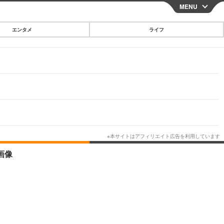
MENU
CLOSE
エンタメ
ライフ
スマートフォン
ガジェット・ツール
その他
映画・ドラマ
韓国・芸能
グルメ
画像
スポーツ
ショッピング
ブログ
その他