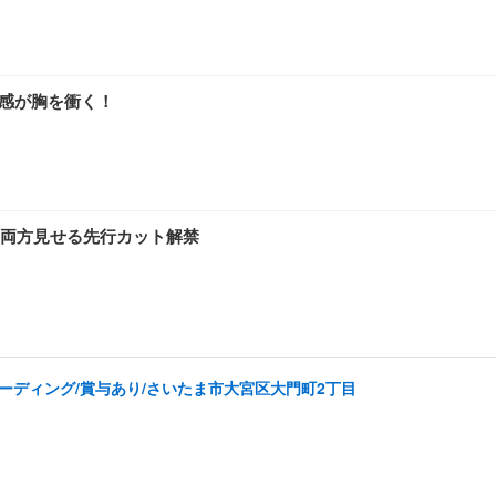
明感が胸を衝く！
両方見せる先行カット解禁
コーディング/賞与あり/さいたま市大宮区大門町2丁目