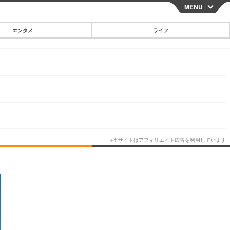
MENU
CLOSE
エンタメ
ライフ
スマートフォン
ガジェット・ツール
その他
映画・ドラマ
韓国・芸能
グルメ
スポーツ
ショッピング
ブログ
その他