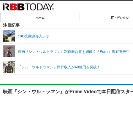
ホーム
IT・デジタル
ホーム
注目記事
IT・デジタル
10G光回線導入レポ
IT・デジタルTOP
SPEED TEST
映画『シン・ウルトラマン』制作舞台裏を紐解く『Pen+』現在発売中
ネタ
エンタメ
『シン・ウルトラマン』興行収入が40億円を突破！
ショッピング
エンタメTOP
ライフ
韓流・K-POP
ライフTOP
リリース一覧
映画『シン・ウルトラマン』がPrime Videoで本日配信スタ
音楽
ペット
プッシュ通知の停止方法
グラビア
その他
ショッピング