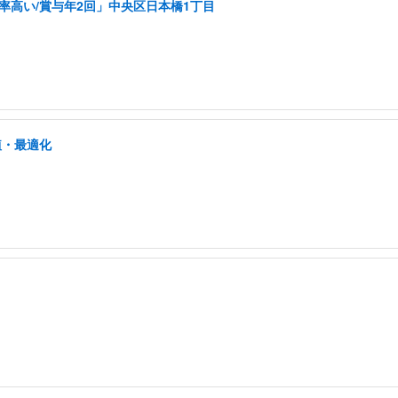
率高い/賞与年2回」中央区日本橋1丁目
植・最適化