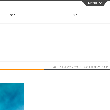
MENU
CLOSE
エンタメ
ライフ
スマートフォン
ガジェット・ツール
その他
映画・ドラマ
韓国・芸能
グルメ
スポーツ
ショッピング
ブログ
その他