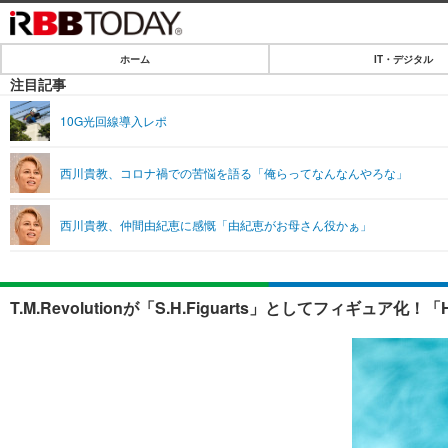
ホーム
IT・デジタル
ホーム
注目記事
IT・デジタル
10G光回線導入レポ
IT・デジタルTOP
SPEED TEST
西川貴教、コロナ禍での苦悩を語る「俺らってなんなんやろな」
ネタ
エンタメ
西川貴教、仲間由紀恵に感慨「由紀恵がお母さん役かぁ」
ショッピング
エンタメTOP
ライフ
韓流・K-POP
ライフTOP
リリース一覧
T.M.Revolutionが「S.H.Figuarts」としてフィギュア
音楽
ペット
プッシュ通知の停止方法
グラビア
その他
ショッピング