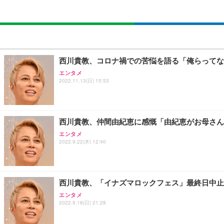
西川貴教、コロナ禍での苦悩を語る「俺らってな
エンタメ
2022.11.13(日) 15:53
西川貴教、仲間由紀恵に感慨「由紀恵がお母さん
エンタメ
2022.9.22(木) 12:40
西川貴教、「イナズマロックフェス」最終日中止
エンタメ
2022.9.18(日) 21:28