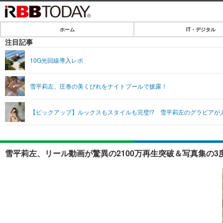
ホーム
IT・デジタル
ホーム
注目記事
IT・デジタル
10G光回線導入レポ
IT・デジタルTOP
SPEED TEST
雪平莉左、圧巻の美くびれをナイトプールで披露！
ネタ
エンタメ
【ピックアップ】ルックスもスタイルも完璧!? 雪平莉左のグラビアが
ショッピング
エンタメTOP
ライフ
韓流・K-POP
ライフTOP
リリース一覧
雪平莉左、リール動画が驚異の2100万再生突破＆写真集の3
音楽
ペット
プッシュ通知の停止方法
グラビア
その他
ショッピング