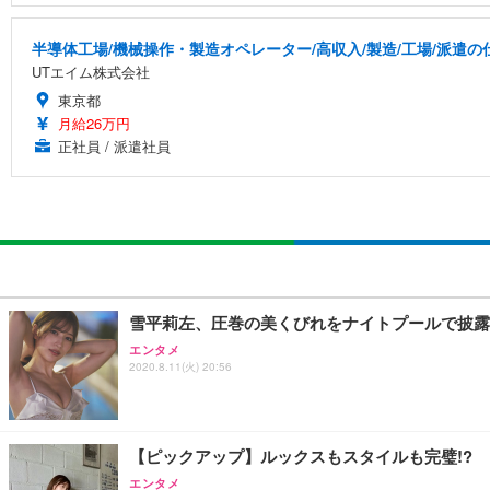
半導体工場/機械操作・製造オペレーター/高収入/製造/工場/派遣の
UTエイム株式会社
東京都
月給26万円
正社員 / 派遣社員
雪平莉左、圧巻の美くびれをナイトプールで披露
エンタメ
2020.8.11(火) 20:56
【ピックアップ】ルックスもスタイルも完璧!?
エンタメ