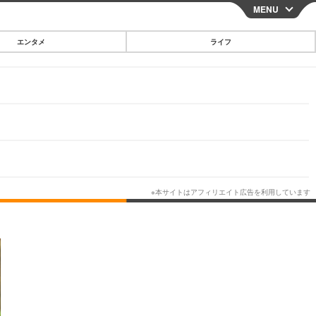
MENU
CLOSE
エンタメ
ライフ
スマートフォン
ガジェット・ツール
その他
映画・ドラマ
韓国・芸能
グルメ
スポーツ
ショッピング
ブログ
その他