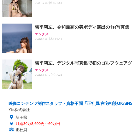
2021.7.27(火) 21:51
雪平莉左、令和最高の美ボディ露出の1st写真集
エンタメ
2022.4.21(木) 14:41
雪平莉左、デジタル写真集で初のゴルフウェアグ
エンタメ
2022.11.17(木) 7:26
映像コンテンツ制作スタッフ・資格不問「正社員/在宅相談OK/S
Yts株式会社
埼玉県
月給30万8,600円～60万円
正社員