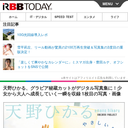
MENU
CLOSE
ホーム
IT・デジタル
SPEED TEST
エンタメ
ライフ
ホーム
注目記事
IT・デジタル
10G光回線導入レポ
IT・デジタルTOP
スマートフォン
SPEED TEST
雪平莉左、リール動画が驚異の2100万再生突破＆写真集の3度目の重
版決定！
ネタ
ガジェット・ツール
エンタメ
「楽しくて爽やかなカレンダーに」ミスマガ出身・豊田ルナ、オフシ
ショッピング
その他
ョットをSNSで公開
エンタメTOP
映画・ドラマ
ライフ
韓流・K-POP
韓国・芸能
ライフTOP
グルメ
リリース一覧
天野ひかる、グラビア秘蔵カットがデジタル写真集に！少
音楽
スポーツ
ペット
ショッピング
女から大人へ成長していく一瞬を収録 1枚目の写真・画像
プッシュ通知の停止方法
グラビア
ブログ
その他
ショッピング
その他