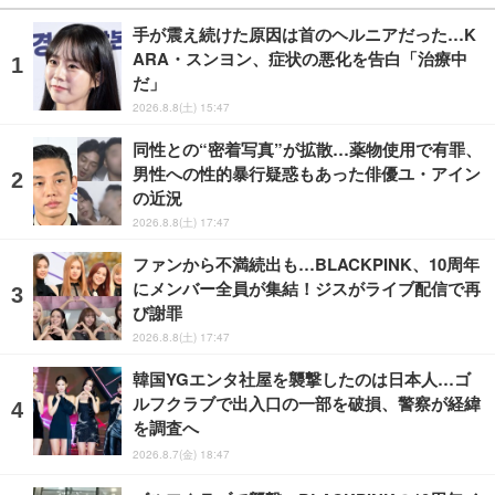
手が震え続けた原因は首のヘルニアだった…K
ARA・スンヨン、症状の悪化を告白「治療中
だ」
2026.8.8(土) 15:47
同性との“密着写真”が拡散…薬物使用で有罪、
男性への性的暴行疑惑もあった俳優ユ・アイン
の近況
2026.8.8(土) 17:47
ファンから不満続出も…BLACKPINK、10周年
にメンバー全員が集結！ジスがライブ配信で再
び謝罪
2026.8.8(土) 17:47
韓国YGエンタ社屋を襲撃したのは日本人…ゴ
ルフクラブで出入口の一部を破損、警察が経緯
を調査へ
2026.8.7(金) 18:47