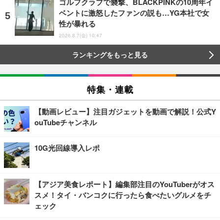
ゴルフクラブで襲撃、BLACKPINKの10周年イ
ベントに激怒したファンの説も…YG本社で女
性が暴れる
2026.8.7(金) 10:47
ランキングをもっと見る
特集・連載
【動画レビュー】注目ガジェットを動画で解説！公式Y
ouTubeチャンネル
10G光回線導入レポ
【アジア美食レポート】編集部注目のYouTuberがオス
スメ！タイ・バンコクに行ったら食べたいグルメをチ
ェック