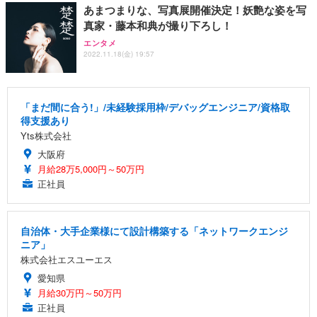
あまつまりな、写真展開催決定！妖艶な姿を写
真家・藤本和典が撮り下ろし！
エンタメ
2022.11.18(金) 19:57
「まだ間に合う!」/未経験採用枠/デバッグエンジニア/資格取
得支援あり
Yts株式会社
大阪府
月給28万5,000円～50万円
正社員
自治体・大手企業様にて設計構築する「ネットワークエンジ
ニア」
株式会社エスユーエス
愛知県
月給30万円～50万円
正社員