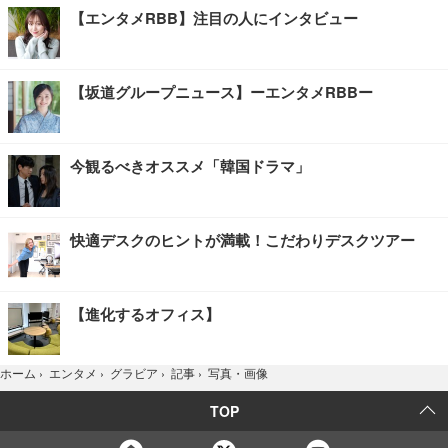
【エンタメRBB】注目の人にインタビュー
【坂道グループニュース】ーエンタメRBBー
今観るべきオススメ「韓国ドラマ」
快適デスクのヒントが満載！こだわりデスクツアー
【進化するオフィス】
写真・画像
ホーム
›
エンタメ
›
グラビア
›
記事
›
TOP