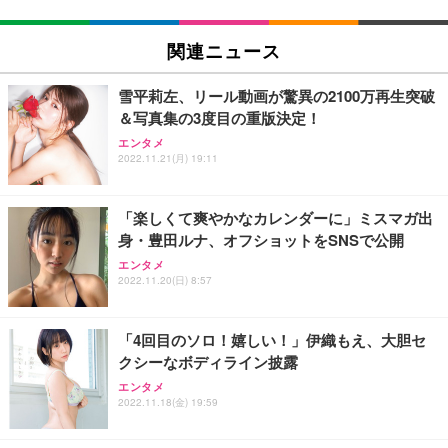
関連ニュース
雪平莉左、リール動画が驚異の2100万再生突破
＆写真集の3度目の重版決定！
エンタメ
2022.11.21(月) 19:11
「楽しくて爽やかなカレンダーに」ミスマガ出
身・豊田ルナ、オフショットをSNSで公開
エンタメ
2022.11.20(日) 8:57
「4回目のソロ！嬉しい！」伊織もえ、大胆セ
クシーなボディライン披露
エンタメ
2022.11.18(金) 19:59