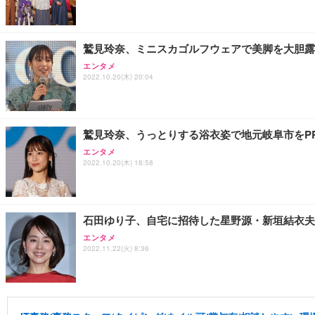
鷲見玲奈、ミニスカゴルフウェアで美脚を大胆露
エンタメ
2022.10.20(木) 20:04
鷲見玲奈、うっとりする浴衣姿で地元岐阜市をP
エンタメ
2022.10.20(木) 18:58
石田ゆり子、自宅に招待した星野源・新垣結衣夫
エンタメ
2022.11.22(火) 8:36