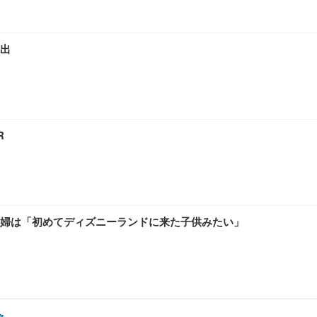
出
R
婦は「初めてディズニーランドに来た子供みたい」