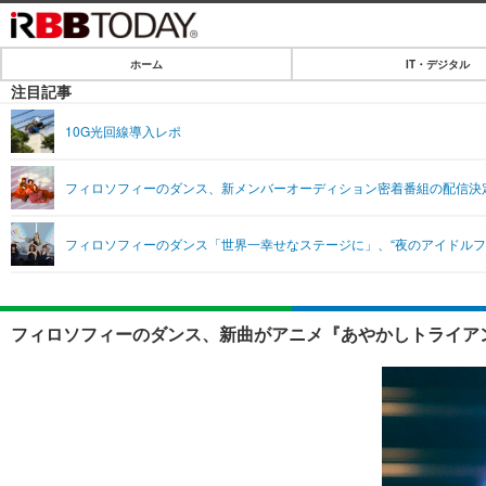
ホーム
IT・デジタル
ホーム
注目記事
IT・デジタル
10G光回線導入レポ
IT・デジタルTOP
SPEED TEST
フィロソフィーのダンス、新メンバーオーディション密着番組の配信決
ネタ
エンタメ
フィロソフィーのダンス「世界一幸せなステージに」、“夜のアイドルフ
ショッピング
エンタメTOP
ライフ
韓流・K-POP
ライフTOP
リリース一覧
フィロソフィーのダンス、新曲がアニメ『あやかしトライアン
音楽
ペット
プッシュ通知の停止方法
グラビア
その他
ショッピング