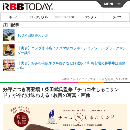
MENU
CLOSE
ホーム
IT・デジタル
SPEED TEST
エンタメ
ライフ
ホーム
注目記事
IT・デジタル
10G光回線導入レポ
IT・デジタルTOP
スマートフォン
SPEED TEST
【実食】コメダ珈琲店イナズマ級コラボ！シロノワール ブラックサン
ダー誕生！
ネタ
ガジェット・ツール
エンタメ
【実食】好みの高級ネタを好きなだけ選択！和商市場の勝手丼は感動
ショッピング
その他
の味！
エンタメTOP
映画・ドラマ
ライフ
韓流・K-POP
韓国・芸能
ライフTOP
グルメ
リリース一覧
好評につき再登場！柴田武氏監修「チョコ生しるこサン
音楽
スポーツ
ペット
ショッピング
ド」が今だけ味わえる 1枚目の写真・画像
プッシュ通知の停止方法
グラビア
ブログ
その他
ショッピング
その他