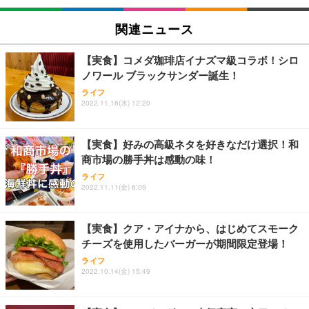
関連ニュース
【実食】コメダ珈琲店イナズマ級コラボ！シロ
ノワール ブラックサンダー誕生！
ライフ
2022.11.16(水) 12:20
【実食】好みの高級ネタを好きなだけ選択！和
商市場の勝手丼は感動の味！
ライフ
2022.11.11(金) 6:09
【実食】クア・アイナから、はじめてスモーク
チーズを使用したバーガーが期間限定登場！
ライフ
2022.10.14(金) 15:49