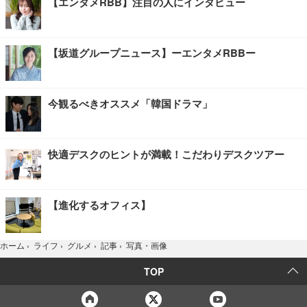
【エンタメRBB】注目の人にインタビュー
【坂道グループニュース】ーエンタメRBBー
今観るべきオススメ「韓国ドラマ」
快適デスクのヒントが満載！こだわりデスクツアー
【進化するオフィス】
写真・画像
ホーム
›
ライフ
›
グルメ
›
記事
›
TOP