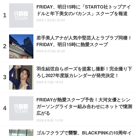
FRIDAY、明日15時に「STARTO社トップアイ
ドルと年下美女のバカンス」スクープを報道
2025.7.23(水) 20:54
若手美人アナが人気中堅芸人とラブラブ同棲！
FRIDAY、明日15時に熱愛スクープ
2025.8.27(水) 22:20
羽生結弦自らポーズを提案し撮影！完全撮り下
ろし2027年度版カレンダーが発売決定！
2026.8.7(金) 16:03
FRIDAYが熱愛スクープ予告！大河女優とシン
ガーソングライター組み合わせにネットで憶測
広がる
2026.8.6(木) 13:00
ゴルフクラブで襲撃、BLACKPINKの10周年イ