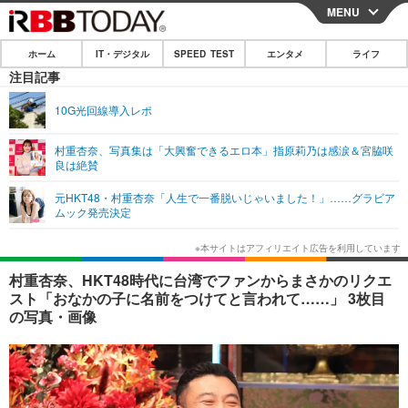
MENU
CLOSE
ホーム
IT・デジタル
SPEED TEST
エンタメ
ライフ
ホーム
注目記事
IT・デジタル
10G光回線導入レポ
IT・デジタルTOP
スマートフォン
SPEED TEST
村重杏奈、写真集は「大興奮できるエロ本」指原莉乃は感涙＆宮脇咲
良は絶賛
ネタ
ガジェット・ツール
エンタメ
元HKT48・村重杏奈「人生で一番脱いじゃいました！」……グラビア
ショッピング
その他
ムック発売決定
エンタメTOP
映画・ドラマ
ライフ
韓流・K-POP
韓国・芸能
ライフTOP
グルメ
リリース一覧
村重杏奈、HKT48時代に台湾でファンからまさかのリクエ
音楽
スポーツ
ペット
ショッピング
スト「おなかの子に名前をつけてと言われて……」 3枚目
プッシュ通知の停止方法
の写真・画像
グラビア
ブログ
その他
ショッピング
その他