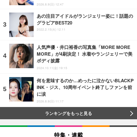
2026.8.9(日) 12:47
あの注目アイドルがランジェリー姿に！話題の
グラビアBEST20
2022.2.15(火) 12:11
人気声優・井口裕香の写真集「MORE MORE
MORE」が4刷決定！ 水着やランジェリーで美
ボディ披露
2024.10.11(金) 19:15
何を意味するのか…めったに泣かないBLACKP
INK・ジス、10周年イベント終了しファンを前
に涙
2026.8.9(日) 11:17
ランキングをもっと見る
特集・連載