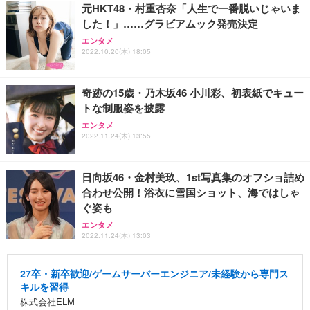
元HKT48・村重杏奈「人生で一番脱いじゃいま
した！」……グラビアムック発売決定
エンタメ
2022.10.20(木) 18:05
奇跡の15歳・乃木坂46 小川彩、初表紙でキュー
トな制服姿を披露
エンタメ
2022.11.24(木) 13:55
日向坂46・金村美玖、1st写真集のオフショ詰め
合わせ公開！浴衣に雪国ショット、海ではしゃ
ぐ姿も
エンタメ
2022.11.24(木) 13:03
27卒・新卒歓迎/ゲームサーバーエンジニア/未経験から専門ス
キルを習得
株式会社ELM