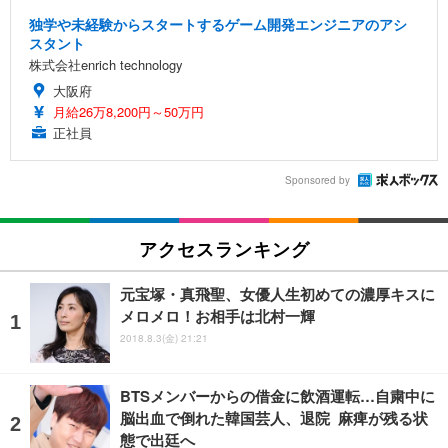
独学や未経験からスタートするゲーム開発エンジニアのアシ
スタント
株式会社enrich technology
大阪府
月給26万8,200円～50万円
正社員
Sponsored by
アクセスランキング
元宝塚・真飛聖、女優人生初めての濃厚キスに
メロメロ！お相手は北村一輝
2018.8.3(金) 21:21
BTSメンバーからの借金に飲酒運転…自粛中に
脳出血で倒れた韓国芸人、退院 麻痺が残る状
態で出廷へ