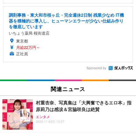
調剤事務・東大和市桜ヶ丘・完全週休2日制 残業少なめ IT機
器を積極的に導入し、ヒューマンエラーが少ない仕組み作り
を徹底しています
いちょう薬局 桜街道店
東京都
月給22万円～
正社員
Sponsored by
関連ニュース
村重杏奈、写真集は「大興奮できるエロ本」指
原莉乃は感涙＆宮脇咲良は絶賛
エンタメ
2022.11.6(日) 13:27